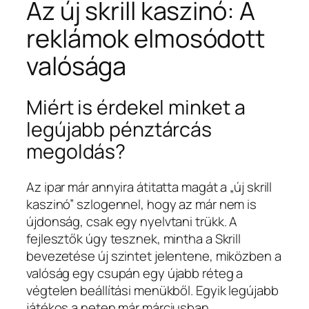
Az új skrill kaszinó: A
reklámok elmosódott
valósága
Miért is érdekel minket a
legújabb pénztárcás
megoldás?
Az ipar már annyira átitatta magát a „új skrill
kaszinó” szlogennel, hogy az már nem is
újdonság, csak egy nyelvtani trükk. A
fejlesztők úgy tesznek, mintha a Skrill
bevezetése új szintet jelentene, miközben a
valóság egy csupán egy újabb réteg a
végtelen beállítási menükből. Egyik legújabb
játékos a neten már márciusban