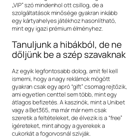
„VIP” szó mindenhol ott csillog, de a
szolgáltatások minősége gyakran inkább
egy kártyahelyes játékhoz hasonlítható,
mint egy igazi prémium élményhez.
Tanuljunk a hibákból, de ne
dőljünk be a szép szavaknak
Az egyik legfontosabb dolog, amit fel kell
ismerni, hogy a nagy reklámok mögött
gyakran csak egy apró “gift” csomag rejtőzik,
ami egyetlen centtel sem több, mint egy
átlagos befizetés. A kaszinók, mint a Unibet
vagy a Bet365, ma már már nem csak
szeretik a feltételeket, de élvezik is a “free”
ígéreteket, mint ahogy a gyerekek a
cukorkát a fogorvosnál szívják.