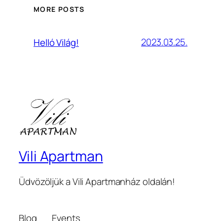
MORE POSTS
2023.03.25.
Helló Világ!
Vili Apartman
Üdvözöljük a Vili Apartmanház oldalán!
Blog
Events