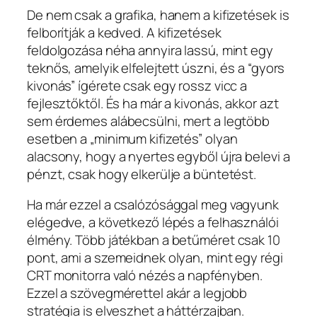
De nem csak a grafika, hanem a kifizetések is
felborítják a kedved. A kifizetések
feldolgozása néha annyira lassú, mint egy
teknős, amelyik elfelejtett úszni, és a “gyors
kivonás” ígérete csak egy rossz vicc a
fejlesztőktől. És ha már a kivonás, akkor azt
sem érdemes alábecsülni, mert a legtöbb
esetben a „minimum kifizetés” olyan
alacsony, hogy a nyertes egyből újra belevi a
pénzt, csak hogy elkerülje a büntetést.
Ha már ezzel a csalózósággal meg vagyunk
elégedve, a következő lépés a felhasználói
élmény. Több játékban a betűméret csak 10
pont, ami a szemeidnek olyan, mint egy régi
CRT monitorra való nézés a napfényben.
Ezzel a szövegmérettel akár a legjobb
stratégia is elveszhet a háttérzajban.