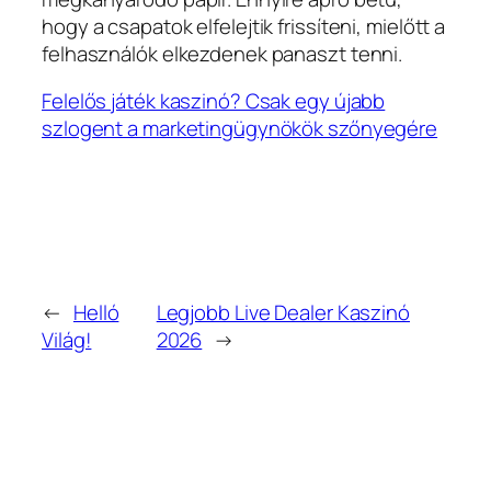
hogy a csapatok elfelejtik frissíteni, mielőtt a
felhasználók elkezdenek panaszt tenni.
Felelős játék kaszinó? Csak egy újabb
szlogent a marketingügynökök szőnyegére
←
Helló
Legjobb Live Dealer Kaszinó
Világ!
2026
→