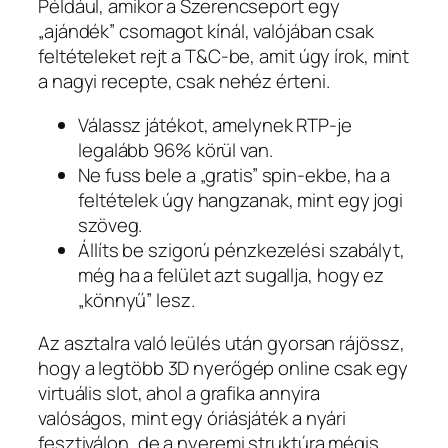
Például, amikor a Szerencseport egy
„ajándék” csomagot kínál, valójában csak
feltételeket rejt a T&C-be, amit úgy írok, mint
a nagyi recepte, csak nehéz érteni.
Válassz játékot, amelynek RTP-je
legalább 96% körül van.
Ne fuss bele a „gratis” spin-ekbe, ha a
feltételek úgy hangzanak, mint egy jogi
szöveg.
Állíts be szigorú pénzkezelési szabályt,
még ha a felület azt sugallja, hogy ez
„könnyű” lesz.
Az asztalra való leülés után gyorsan rájössz,
hogy a legtöbb 3D nyerőgép online csak egy
virtuális slot, ahol a grafika annyira
valóságos, mint egy óriásjáték a nyári
fesztiválon, de a nyeremi struktúra mégis