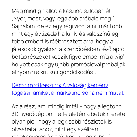
Még mindig hallod a kaszinó szlogenjét:
„Nyerj most, vagy legalább próbáld meg!”
Sajnálom, de ez egy régi vicc, amit már több
mint egy évtizede hallunk, és valószínűleg
több embert is ráébresztett arra, hogy a
játékosok gyakran a szerződésben lévő apró
betűs részeket veszik figyelembe, míg a „vip”
helyett csak egy újabb promócióval próbálják
elnyomni a kritikus gondolkodást.
Demo mód kaszinó: A valóság kemény
fogásai, amiket a marketing soha nem mutat
Az a rész, ami mindig irritál – hogy a legtöbb
3D nyerőgép online felületén a betűk mérete
olyan pici, hogy a legkisebb részletek is
olvashatatlanok, mint egy szélben
megkanyarodó papír. Ennyire apró betű,