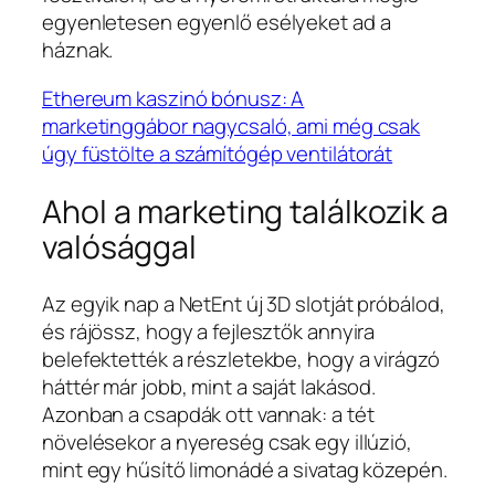
egyenletesen egyenlő esélyeket ad a
háznak.
Ethereum kaszinó bónusz: A
marketinggábor nagycsaló, ami még csak
úgy füstölte a számítógép ventilátorát
Ahol a marketing találkozik a
valósággal
Az egyik nap a NetEnt új 3D slotját próbálod,
és rájössz, hogy a fejlesztők annyira
belefektették a részletekbe, hogy a virágzó
háttér már jobb, mint a saját lakásod.
Azonban a csapdák ott vannak: a tét
növelésekor a nyereség csak egy illúzió,
mint egy hűsítő limonádé a sivatag közepén.