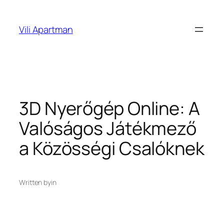
Ugrás
a
Vili Apartman
tartalomhoz
3D Nyerőgép Online: A
Valóságos Játékmező
a Közösségi Csalóknek
Written by
in