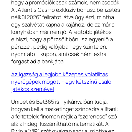
hogy a promóciók csak számok, nem csodák.
A „Atlantis Casino exkluzív bónusz befizetés
nélkül 2026” feliratot látva úgy érzi, mintha
egy szalvétát kapna a kajához, de az már a
konyhában már nem jó. A legtöbb játékos
elhiszi, hogy a pörzsölt bónusz egyenlő a
pénzzel, pedig valójában egy színtelen,
nyomtatott kupon, ami csak némi extra
forgást ad a bankjába.
Az igazság a legjobb közepes volatilitás
nyerőgépek mögött – egy kétszínű csaló
játékos szemével
Unibet és Bet365 is nyilvánvalóan tudja,
hogyan kell a marketinget színpadra állítani:
a feltételek finoman rejtik a “szerencse” szó
alá a hideg, kiszámítható matematikát. A
Bwin a “VIP” szót gyakran szórja, mintha ez