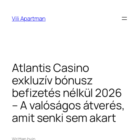
Ugrás
a
Vili Apartman
tartalomhoz
Atlantis Casino
exkluzív bónusz
befizetés nélkül 2026
– A valóságos átverés,
amit senki sem akart
Written by
in