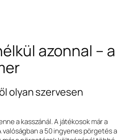
élkül azonnal – a
mer
től olyan szervesen
enne a kasszánál. A játékosok már a
. A valóságban a 50 ingyenes pörgetés a