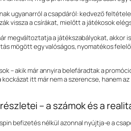
nak ugyanarról a csapdáról: kedvező feltételek
zák vissza a csírákat, mielőtt a játékosok e
r megváltoztatja a játékszabályokat, akkor is 
áltás mögött egy valóságos, nyomatékos felelő
sok – akik már annyira belefáradtak a promóc
 kockázat itt már nem a szerencse, hanem az i
részletei – a számok és a reali
pin befizetés nélkül azonnal nyújtja-e a csap