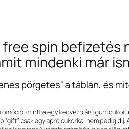
free spin befizetés n
amit mindenki már is
yenes pörgetés” a táblán, és mi
 promóció, mintha egy kedvező árú gumicukor l
bb “gift” csak egy apró cukorka, nem pedig díj