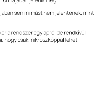
 formájában jelenik meg.
lójában semmi mást nem jelentenek, mint
or a rendszer egy apró, de rendkívül
csi, hogy csak mikroszkóppal lehet