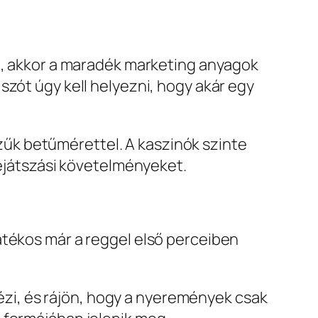
st, akkor a maradék marketing anyagok
szót úgy kell helyezni, hogy akár egy
 szűk betűmérettel. A kaszinók szinte
lejátszási követelményeket.
átékos már a reggel első perceiben
 nézi, és rájön, hogy a nyeremények csak