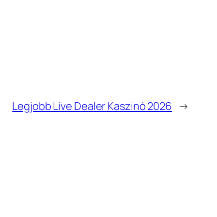
Legjobb Live Dealer Kaszinó 2026
→