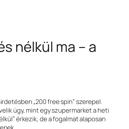
és nélkül ma – a
irdetésben „200 free spin” szerepel.
velik úgy, mint egy szupermarket a heti
élkül” érkezik, de a fogalmat alaposan
tenek.