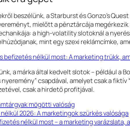
kről beszélünk, a Starburst és Gonzo’s Quest 
nyereményt, mielőtt a pénztárcája megérkezik v
chanikája: a high‑volatility slotoknál a nyerés
elhúzódjanak, mint egy szexi reklámcímke, ame
s befizetés nélkül most: A marketing trükk, a
nk, a márka által kedvelt slotok – például a 
s nyeremény” csapdával, amelyet csak a fiktív 
etével, csak a hirdető profitjával.
lámtárgyak mögötti valóság
nélkül 2026: A marketingok szürkés valósága
zetés nélkül most – a marketing varázslata, 