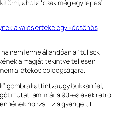
törni, ahol a “csak még egy lépés”
lynek a valós értéke egy köcsönös
 ha nem lenne állandóan a “túl sok
kkének a magját tekintve teljesen
, nem a játékos boldogságára.
ek” gombra kattintva úgy bukkan fel,
gót mutat, ami már a 90‑es évek retro
tennének hozzá. Ez a gyenge UI