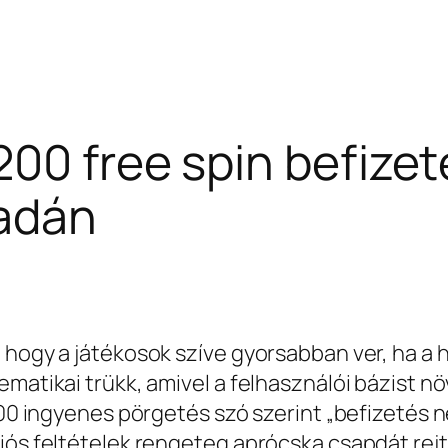
00 free spin befizet
padán
a
 hogy a játékosok szíve gyorsabban ver, ha a h
matikai trükk, amivel a felhasználói bázist nö
200 ingyenes pörgetés szó szerint „befizetés n
ciós feltételek rengeteg aprócska csapdát rej