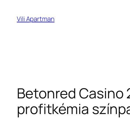
Ugrás
a
Vili Apartman
tartalomhoz
Betonred Casino 2
profitkémia szín