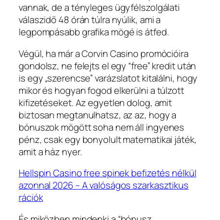
vannak, de a tényleges ügyfélszolgálati
válaszidő 48 órán túlra nyúlik, ami a
legpompásabb grafika mögé is átfed.
Végül, ha már a Corvin Casino promócióira
gondolsz, ne felejts el egy “free” kredit után
is egy „szerencse” varázslatot kitalálni, hogy
mikor és hogyan fogod elkerülni a túlzott
kifizetéseket. Az egyetlen dolog, amit
biztosan megtanulhatsz, az az, hogy a
bónuszok mögött soha nem áll ingyenes
pénz, csak egy bonyolult matematikai játék,
amit a ház nyer.
Hellspin Casino free spinek befizetés nélkül
azonnal 2026 – A valóságos szarkasztikus
rációk
És miközben mindenki a “bónusz