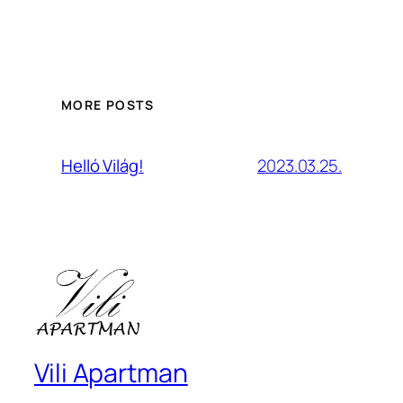
MORE POSTS
2023.03.25.
Helló Világ!
Vili Apartman