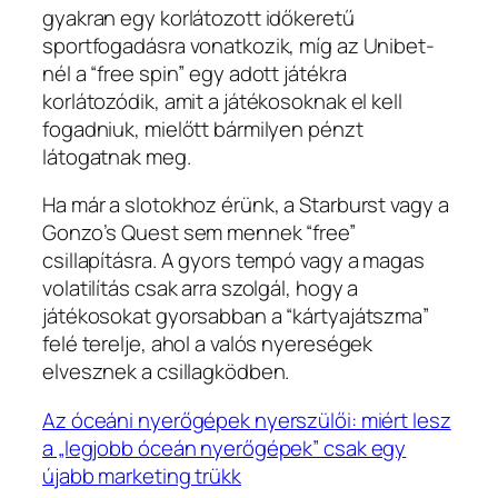
gyakran egy korlátozott időkeretű
sportfogadásra vonatkozik, míg az Unibet-
nél a “free spin” egy adott játékra
korlátozódik, amit a játékosoknak el kell
fogadniuk, mielőtt bármilyen pénzt
látogatnak meg.
Ha már a slotokhoz érünk, a Starburst vagy a
Gonzo’s Quest sem mennek “free”
csillapításra. A gyors tempó vagy a magas
volatilítás csak arra szolgál, hogy a
játékosokat gyorsabban a “kártyajátszma”
felé terelje, ahol a valós nyereségek
elvesznek a csillagködben.
Az óceáni nyerőgépek nyerszülői: miért lesz
a „legjobb óceán nyerőgépek” csak egy
újabb marketing trükk