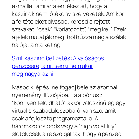
e-maillel, ami arra emlékeztet, hogy a
kaszinók nem jótékony szervezetek. Amikor
a feltételeket olvasod, keresd a rejtett
szavakat: “csak”, “korlátozott”, “meg kell”. Ezek
a jelek mutatják meg, hol húzza meg a szálak
hálóját a marketing.
Skrill kaszinó befizetés: A valóságos
pénzcsere, amit senki nem akar
megmagyarázni
Második lépés: ne fogadj bele az azonnali
nyeremény illúziójába. Ha a bónusz
“könnyen feloldható”, akkor valószínűleg egy
virtuális szabadulószobáról van szó, amit
csak a fejlesztő programozta le. A
háromszoros odds vagy a “high volatility”
slotok csak arra szolgálnak, hogy a pénzed