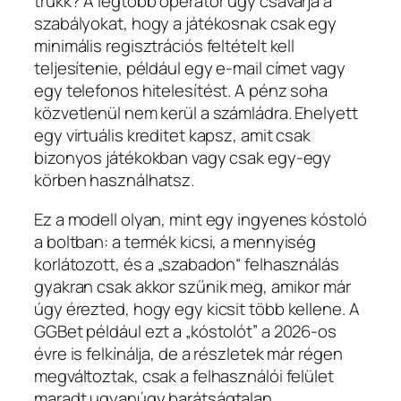
trükk? A legtöbb operátor úgy csavarja a
szabályokat, hogy a játékosnak csak egy
minimális regisztrációs feltételt kell
teljesítenie, például egy e-mail címet vagy
egy telefonos hitelesítést. A pénz soha
közvetlenül nem kerül a számládra. Ehelyett
egy virtuális kreditet kapsz, amit csak
bizonyos játékokban vagy csak egy-egy
körben használhatsz.
Ez a modell olyan, mint egy ingyenes kóstoló
a boltban: a termék kicsi, a mennyiség
korlátozott, és a „szabadon“ felhasználás
gyakran csak akkor szűnik meg, amikor már
úgy érezted, hogy egy kicsit több kellene. A
GGBet például ezt a „kóstolót” a 2026-os
évre is felkínálja, de a részletek már régen
megváltoztak, csak a felhasználói felület
maradt ugyanúgy barátságtalan.