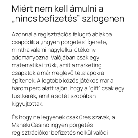
Miért nem kell ámulni a
„nincs befizetés” szlogenen
Azonnal a regisztrációs felugró ablakba
csapódik a „ingyen pörgetés” ígérete,
mintha valami nagylelkű jótékony
adományozna. Valójában csak egy
matematikai trükk, amit a marketing
csapatok a már meglévő tétalapokra
építenek. A legtöbb közös játékos már a
három perc alatt rájön, hogy a “gift” csak egy
füstkerék, amit a sötét szobában
kigyújtottak.
És hogy ne legyenek csak üres szavak, a
Maneki Casino ingyen pörgetés
regisztrációkor befizetés nélkül valódi