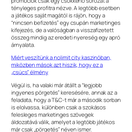
promóciók csak egy csökkenő sorozat a
tényleges profitra nézve. A legtöbb esetben
a játékos saját magától is rájön, hogy a
“nincsen befizetés” egy csupán marketinges
kifejezés, de a valóságban a visszafizetett
összeg mindig az eredeti nyereség egy apró
árnyalata.
Miért veszítünk a nolimit city kaszinóban,
miközben mások azt hiszik, hogy ez a
„csúcs” élmény
Végül is, ha valaki már átállt a “legjobb
ingyenes pörgetés” keresésére, annak az a
feladata, hogy a T&C‑t már a második sorban
is elolvassa, különben csak a szokásos
felesleges marketinges szövegek
áldozatává válik, amelyet a legtöbb játékos
már csak „pörgetés” néven ismer.