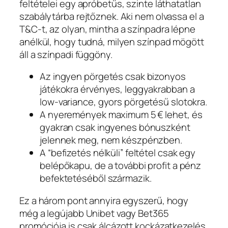
feltételei egy apróbetűs, szinte láthatatlan
szabálytárba rejtőznek. Aki nem olvassa el a
T&C-t, az olyan, mintha a színpadra lépne
anélkül, hogy tudná, milyen színpad mögött
áll a színpadi függöny.
Az ingyen pörgetés csak bizonyos
játékokra érvényes, leggyakrabban a
low‑variance, gyors pörgetésű slotokra.
A nyeremények maximum 5 € lehet, és
gyakran csak ingyenes bónuszként
jelennek meg, nem készpénzben.
A “befizetés nélküli” feltétel csak egy
belépőkapu, de a további profit a pénz
befektetéséből származik.
Ez a három pont annyira egyszerű, hogy
még a legújabb Unibet vagy Bet365
promóciója is csak álcázott kockázatkezelés.