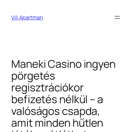
Ugrás
a
Vili Apartman
tartalomhoz
Maneki Casino ingyen
pörgetés
regisztrációkor
befizetés nélkül – a
valóságos csapda,
amit minden hűtlen