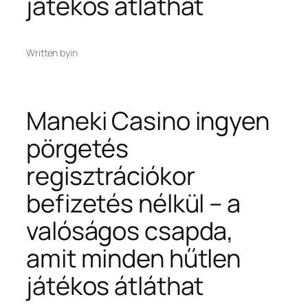
játékos átláthat
Written by
in
Maneki Casino ingyen
pörgetés
regisztrációkor
befizetés nélkül – a
valóságos csapda,
amit minden hűtlen
játékos átláthat