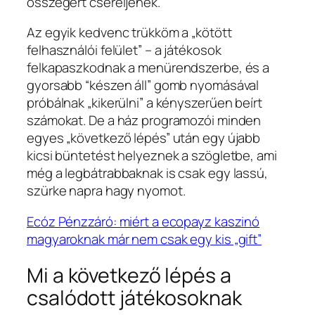
összegért cseréljenek.
Az egyik kedvenc trükköm a „kötött
felhasználói felület” – a játékosok
felkapaszkodnak a menürendszerbe, és a
gyorsabb “készen áll” gomb nyomásával
próbálnak „kikerülni” a kényszerűen beírt
számokat. De a ház programozói minden
egyes „következő lépés” után egy újabb
kicsi büntetést helyeznek a szögletbe, ami
még a legbátrabbaknak is csak egy lassú,
szürke napra hagy nyomot.
Ecóz Pénzzáró: miért a ecopayz kaszinó
magyaroknak már nem csak egy kis „gift”
Mi a következő lépés a
csalódott játékosoknak