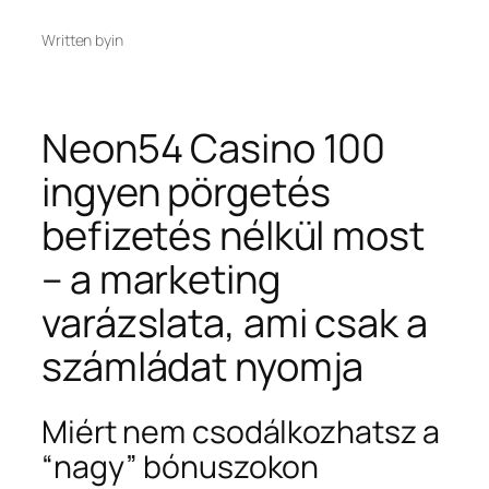
Written by
in
Neon54 Casino 100
ingyen pörgetés
befizetés nélkül most
– a marketing
varázslata, ami csak a
számládat nyomja
Miért nem csodálkozhatsz a
“nagy” bónuszokon