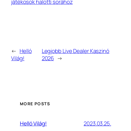
játékosok halotti sorához
←
Helló
Legjobb Live Dealer Kaszinó
Világ!
2026
→
MORE POSTS
2023.03.25.
Helló Világ!