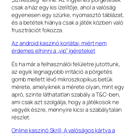
csak a ház egy kis ízelítője, ahol a valóság
egyenesen egy szürke, nyomasztó táblázat,
és a betétek hiánya csak a játék közben való
frusztrációt fokozza.
Az android kaszinó korlátai: miért nem
érdemes elhinni a „vip” ígéreteket
És ha már a felhasználói felületre jutottunk,
az egyik legnagyobb irritáció a pörgetés
gomb mellett lévő mikroszkopikus betűk
mérete, amelyiknek a mérete olyan, mint egy
apró, szinte láthatatlan szabály a T&C‑ben,
ami csak azt szolgálja, hogy a játékosok ne
vegyék észre, mennyire kicsi a szabálytalan
részlet.
Online kaszinó Skrill: A valóságos kártya a