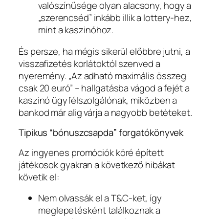
valószínűsége olyan alacsony, hogy a
„szerencséd” inkább illik a lottery-hez,
mint a kaszinóhoz.
És persze, ha mégis sikerül előbbre jutni, a
visszafizetés korlátoktól szenved a
nyeremény. „Az adható maximális összeg
csak 20 euró” – hallgatásba vágod a fejét a
kaszinó ügyfélszolgálónak, miközben a
bankod már alig várja a nagyobb betéteket.
Tipikus “bónuszcsapda” forgatókönyvek
Az ingyenes promóciók köré épített
játékosok gyakran a következő hibákat
követik el:
Nem olvassák el a T&C-ket, így
meglepetésként találkoznak a