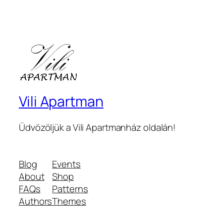
Vili Apartman
Üdvözöljük a Vili Apartmanház oldalán!
Blog
Events
About
Shop
FAQs
Patterns
Authors
Themes