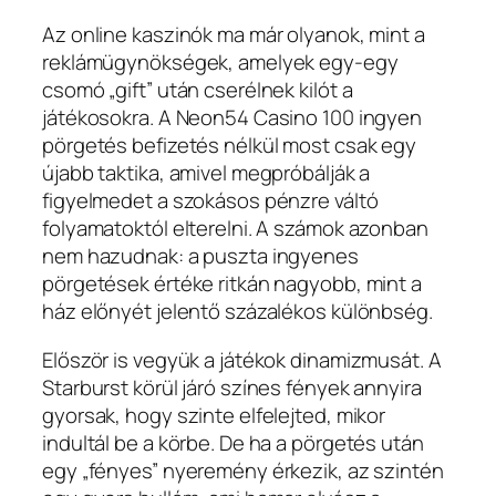
Az online kaszinók ma már olyanok, mint a
reklámügynökségek, amelyek egy-egy
csomó „gift” után cserélnek kilót a
játékosokra. A Neon54 Casino 100 ingyen
pörgetés befizetés nélkül most csak egy
újabb taktika, amivel megpróbálják a
figyelmedet a szokásos pénzre váltó
folyamatoktól elterelni. A számok azonban
nem hazudnak: a puszta ingyenes
pörgetések értéke ritkán nagyobb, mint a
ház előnyét jelentő százalékos különbség.
Először is vegyük a játékok dinamizmusát. A
Starburst körül járó színes fények annyira
gyorsak, hogy szinte elfelejted, mikor
indultál be a körbe. De ha a pörgetés után
egy „fényes” nyeremény érkezik, az szintén