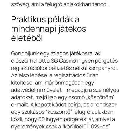
szöveg, ami a felugró ablakokban táncol.
Praktikus példák a
mindennapi játékos
életéből
Gondoljunk egy átlagos játékosra, aki
először hallott a SG Casino ingyen pörgetés
regisztrációkor befizetés nélkül kampányról.
Az első lépése: a regisztrációs űrlap
kitöltése, ami már önmagában egy
adatvédelmi művelet – megadja a személyes
adatokat, majd kap egy csomó „köszönöm”
e-mailt. A kapott kódot beírja, és a rendszer
egy szokásos “köszöntő” felugró ablakban
közli, hogy 50 ingyen pörgetés jár, amivel a
nyeremények csak a “körülbelül 10% -os”