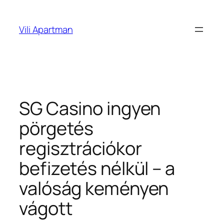
Ugrás
a
Vili Apartman
tartalomhoz
SG Casino ingyen
pörgetés
regisztrációkor
befizetés nélkül – a
valóság keményen
vágott