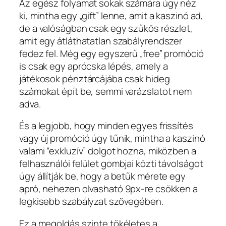
Az egész folyamat sokak számára úgy néz
ki, mintha egy „gift” lenne, amit a kaszinó ad,
de a valóságban csak egy szűkös részlet,
amit egy átláthatatlan szabályrendszer
fedez fel. Még egy egyszerű „free” promóció
is csak egy aprócska lépés, amely a
játékosok pénztárcájába csak hideg
számokat épít be, semmi varázslatot nem
adva.
És a legjobb, hogy minden egyes frissítés
vagy új promóció úgy tűnik, mintha a kaszinó
valami “exkluzív” dolgot hozna, miközben a
felhasználói felület gombjai közti távolságot
úgy állítják be, hogy a betűk mérete egy
apró, nehezen olvasható 9px-re csökken a
legkisebb szabályzat szövegében.
Ez a megoldás szinte tökéletes a