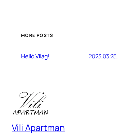
MORE POSTS
2023.03.25.
Helló Világ!
Vili Apartman