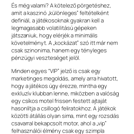
És még valami? A kötelező pörgetéshez,
amit a kaszinó „különleges” feltételként
definiál, a játékosoknak gyakran kell a
legmagasabb volatilitású gépeken
játszaniuk, hogy elérjék a minimális
követelményt. A „kockázat” szó itt már nem
csak szinonima, hanem egy tényleges
pénzügyi veszteséget jelöl.
Minden egyes “VIP” jelző is csak egy
marketinges megoldás, amely arra hivatott,
hogy a játékos úgy érezze, mintha egy
exkluzív klubban lenne, miközben a valóság
egy csíkos motel frissen festett ajtaját
hasonlítja a csillogó feliratokhoz. A játékok
közötti átállás olyan sima, mint egy rozsdás
csavarral bekapcsolt motor, ahol a „vip”
felhasználói élmény csak egy szimpla