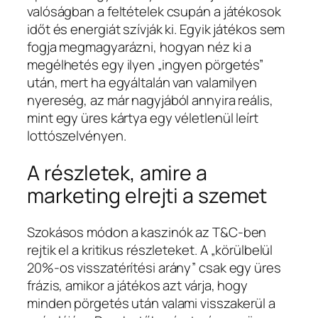
valóságban a feltételek csupán a játékosok
időt és energiát szívják ki. Egyik játékos sem
fogja megmagyarázni, hogyan néz ki a
megélhetés egy ilyen „ingyen pörgetés”
után, mert ha egyáltalán van valamilyen
nyereség, az már nagyjából annyira reális,
mint egy üres kártya egy véletlenül leírt
lottószelvényen.
A részletek, amire a
marketing elrejti a szemet
Szokásos módon a kaszinók az T&C-ben
rejtik el a kritikus részleteket. A „körülbelül
20%-os visszatérítési arány” csak egy üres
frázis, amikor a játékos azt várja, hogy
minden pörgetés után valami visszakerül a