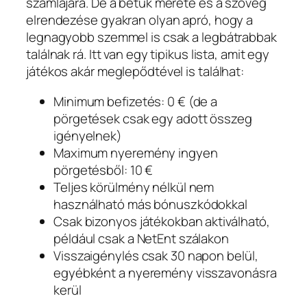
számlájára. De a betűk mérete és a szöveg
elrendezése gyakran olyan apró, hogy a
legnagyobb szemmel is csak a legbátrabbak
találnak rá. Itt van egy tipikus lista, amit egy
játékos akár meglepődtével is találhat:
Minimum befizetés: 0 € (de a
pörgetések csak egy adott összeg
igényelnek)
Maximum nyeremény ingyen
pörgetésből: 10 €
Teljes körülmény nélkül nem
használható más bónuszkódokkal
Csak bizonyos játékokban aktiválható,
például csak a NetEnt szálakon
Visszaigénylés csak 30 napon belül,
egyébként a nyeremény visszavonásra
kerül