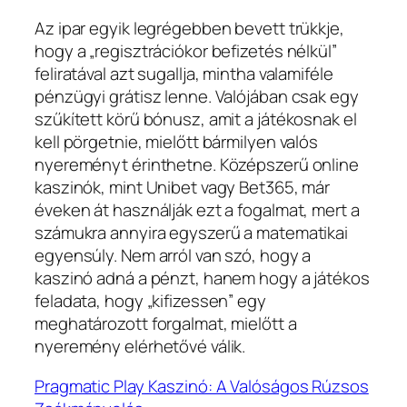
Az ipar egyik legrégebben bevett trükkje,
hogy a „regisztrációkor befizetés nélkül”
feliratával azt sugallja, mintha valamiféle
pénzügyi grátisz lenne. Valójában csak egy
szűkített körű bónusz, amit a játékosnak el
kell pörgetnie, mielőtt bármilyen valós
nyereményt érinthetne. Középszerű online
kaszinók, mint Unibet vagy Bet365, már
éveken át használják ezt a fogalmat, mert a
számukra annyira egyszerű a matematikai
egyensúly. Nem arról van szó, hogy a
kaszinó adná a pénzt, hanem hogy a játékos
feladata, hogy „kifizessen” egy
meghatározott forgalmat, mielőtt a
nyeremény elérhetővé válik.
Pragmatic Play Kaszinó: A Valóságos Rúzsos