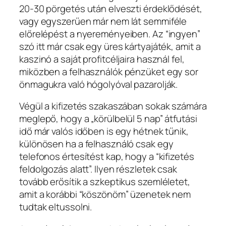
20‑30 pörgetés után elveszti érdeklődését,
vagy egyszerűen már nem lát semmiféle
előrelépést a nyereményeiben. Az “ingyen”
szó itt már csak egy üres kártyajáték, amit a
kaszinó a saját profitcéljaira használ fel,
miközben a felhasználók pénzüket egy sor
önmagukra való hógolyóval pazarolják.
Végül a kifizetés szakaszában sokak számára
meglepő, hogy a „körülbelül 5 nap” átfutási
idő már valós időben is egy hétnek tűnik,
különösen ha a felhasználó csak egy
telefonos értesítést kap, hogy a “kifizetés
feldolgozás alatt”. Ilyen részletek csak
tovább erősítik a szkeptikus szemléletet,
amit a korábbi “köszönöm” üzenetek nem
tudtak eltussolni.