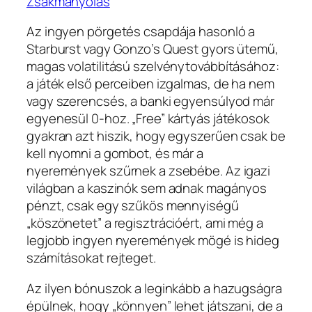
Zsákmányolás
Az ingyen pörgetés csapdája hasonló a
Starburst vagy Gonzo’s Quest gyors ütemű,
magas volatilitású szelvénytovábbításához:
a játék első perceiben izgalmas, de ha nem
vagy szerencsés, a banki egyensúlyod már
egyenesül 0-hoz. „Free” kártyás játékosok
gyakran azt hiszik, hogy egyszerűen csak be
kell nyomni a gombot, és már a
nyeremények szűrnek a zsebébe. Az igazi
világban a kaszinók sem adnak magányos
pénzt, csak egy szűkös mennyiségű
„köszönetet” a regisztrációért, ami még a
legjobb ingyen nyeremények mögé is hideg
számításokat rejteget.
Az ilyen bónuszok a leginkább a hazugságra
épülnek, hogy „könnyen” lehet játszani, de a