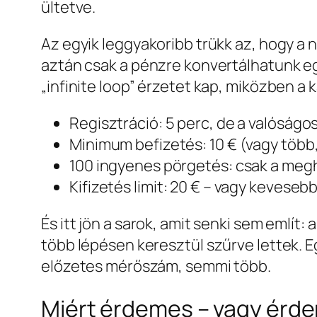
ültetve.
Az egyik leggyakoribb trükk az, hogy a
aztán csak a pénzre konvertálhatunk eg
„infinite loop” érzetet kap, miközben a
Regisztráció: 5 perc, de a valóságo
Minimum befizetés: 10 € (vagy több,
100 ingyenes pörgetés: csak a meg
Kifizetés limit: 20 € – vagy keveseb
És itt jön a sarok, amit senki sem emlí
több lépésen keresztül szűrve lettek. E
előzetes mérőszám, semmi több.
Miért érdemes – vagy érd