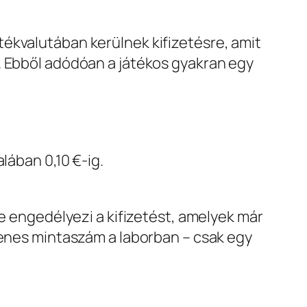
ékvalutában kerülnek kifizetésre, amit
. Ebből adódóan a játékos gyakran egy
ában 0,10 €-ig.
re engedélyezi a kifizetést, amelyek már
yenes mintaszám a laborban – csak egy