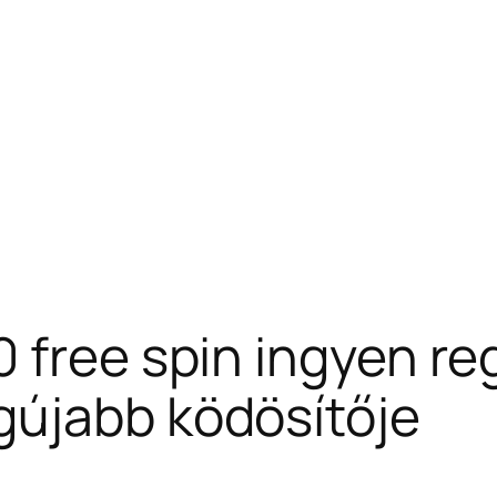
free spin ingyen reg
gújabb ködösítője