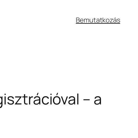
Bemutatkozás
isztrációval – a