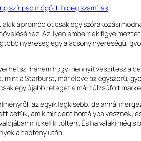
ing színpad mögötti hideg számítás
akik a promóciót csak egy szórakozási módnak 
 növeléséhez. Az ilyen embernek figyelmezte
 legtöbb nyereség egy alacsony nyereségű, gyo
erhetsz, hanem hogy mennyit veszítesz a beté
od, mint a Starburst, már eleve az egyszerű, g
 csak egy újabb réteget a már túlzsúfolt mar
élményről, az egyik legkisebb, de annál mérge
tett betűk, amik mindent homályba vésznek, és
alójában mit kell kitölteni. És ha valaki mégi
nyék a napfény után.