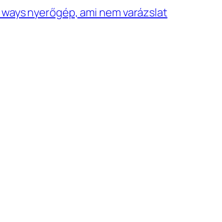
l ways nyerőgép, ami nem varázslat