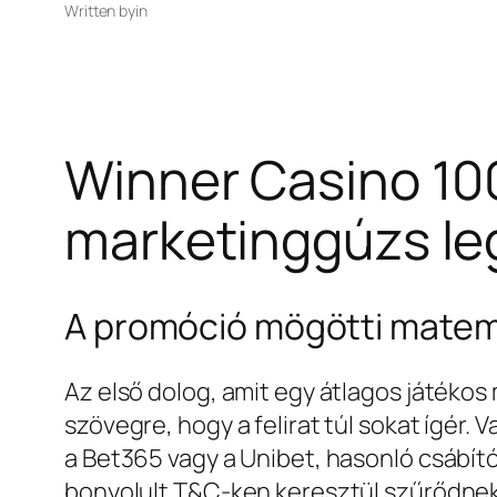
Written by
in
Winner Casino 100 
marketinggúzs le
A promóció mögötti matem
Az első dolog, amit egy átlagos játékos 
szövegre, hogy a felirat túl sokat ígér. 
a Bet365 vagy a Unibet, hasonló csábító 
bonyolult T&C-ken keresztül szűrődnek