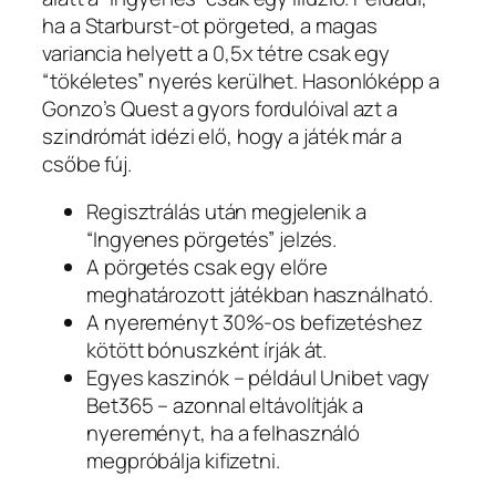
ha a Starburst-ot pörgeted, a magas
variancia helyett a 0,5x tétre csak egy
“tökéletes” nyerés kerülhet. Hasonlóképp a
Gonzo’s Quest a gyors fordulóival azt a
szindrómát idézi elő, hogy a játék már a
csőbe fúj.
Regisztrálás után megjelenik a
“Ingyenes pörgetés” jelzés.
A pörgetés csak egy előre
meghatározott játékban használható.
A nyereményt 30%-os befizetéshez
kötött bónuszként írják át.
Egyes kaszinók – például Unibet vagy
Bet365 – azonnal eltávolítják a
nyereményt, ha a felhasználó
megpróbálja kifizetni.