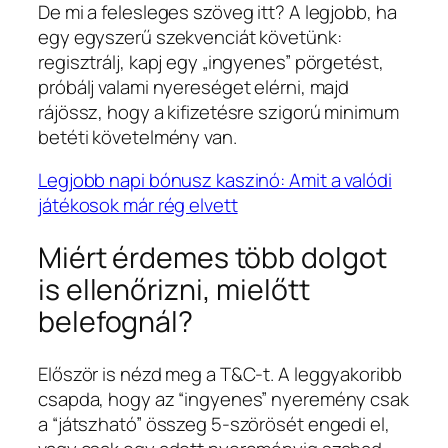
De mi a felesleges szöveg itt? A legjobb, ha
egy egyszerű szekvenciát követünk:
regisztrálj, kapj egy „ingyenes” pörgetést,
próbálj valami nyereséget elérni, majd
rájössz, hogy a kifizetésre szigorú minimum
betéti követelmény van.
Legjobb napi bónusz kaszinó: Amit a valódi
játékosok már rég elvett
Miért érdemes több dolgot
is ellenőrizni, mielőtt
belefognál?
Először is nézd meg a T&C-t. A leggyakoribb
csapda, hogy az “ingyenes” nyeremény csak
a “játszható” összeg 5-szörösét engedi el,