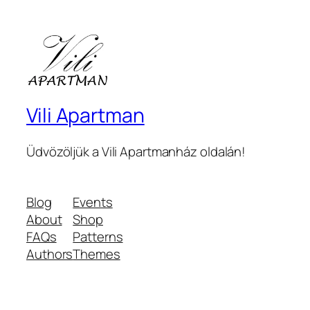
Vili Apartman
Üdvözöljük a Vili Apartmanház oldalán!
Blog
Events
About
Shop
FAQs
Patterns
Authors
Themes