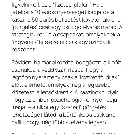
figyelni kell, az a “fizetési plafon”. Ha a
játékos a 10 eurós nyereséget kapja, de a
kaszinó 50 eurós befizetést követel, akkor a
“pörgetés” csak egy csillogó elvárás marad. A
stratégia: kerüld a csapdákat, amelyeknek a
“ingyenes” kifejezése csak egy színpadi
köszönet.
Röviden, ha már elkezdtél böngészni a kínált
csónakban, vedd számításba, hogy a
legtöbb nyeremény csak a “közvetítői díjak”
előtt elérhető, amelyek még a legkisebb
kifizetést is lecsökkentik. A kaszinók tudják,
hogy az emberi pszichológia könnyen adja
magát – amikor egy “szabad” pörgetés
lehetőségét látod, a börtönkapu csak arra
nyílik, hogy még több szelvény legyen.