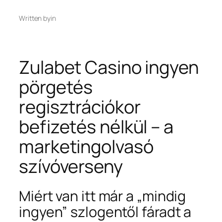
Written by
in
Zulabet Casino ingyen
pörgetés
regisztrációkor
befizetés nélkül – a
marketingolvasó
szívóverseny
Miért van itt már a „mindig
ingyen” szlogentől fáradt a