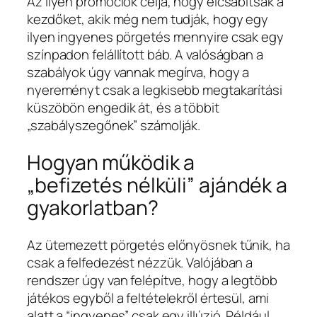
Az ilyen promóciók célja, hogy elcsábítsák a
kezdőket, akik még nem tudják, hogy egy
ilyen ingyenes pörgetés mennyire csak egy
színpadon felállított báb. A valóságban a
szabályok úgy vannak megírva, hogy a
nyereményt csak a legkisebb megtakarítási
küszöbön engedik át, és a többit
„szabályszegőnek” számolják.
Hogyan működik a
„befizetés nélküli” ajándék a
gyakorlatban?
Az ütemezett pörgetés előnyösnek tűnik, ha
csak a felfedezést nézzük. Valójában a
rendszer úgy van felépítve, hogy a legtöbb
játékos egyből a feltételekről értesül, ami
alatt a “ingyenes” csak egy illúzió. Például,