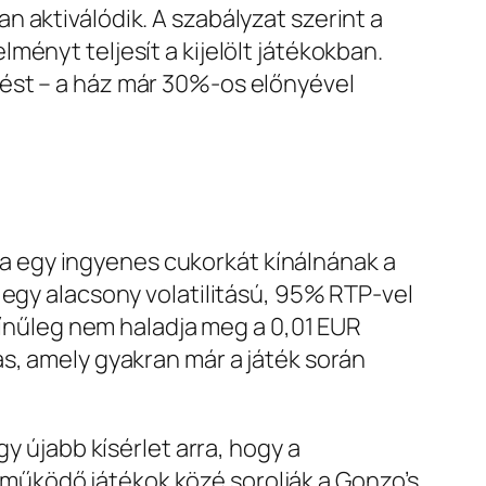
 aktiválódik. A szabályzat szerint a
ényt teljesít a kijelölt játékokban.
ést – a ház már 30%-os előnyével
 egy ingyenes cukorkát kínálnának a
 egy alacsony volatilitású, 95% RTP-vel
színűleg nem haladja meg a 0,01 EUR
s, amely gyakran már a játék során
y újabb kísérlet arra, hogy a
működő játékok közé sorolják a Gonzo’s