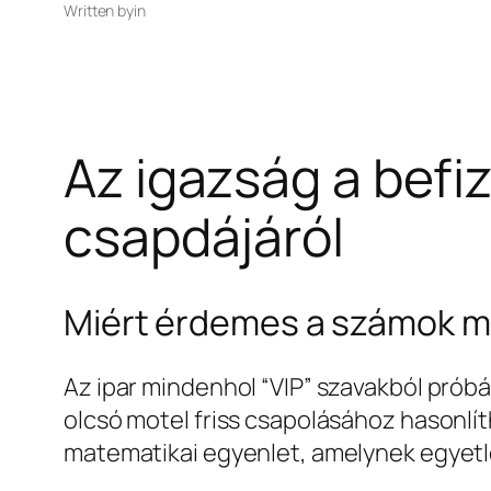
Written by
in
Az igazság a befi
csapdájáról
Miért érdemes a számok m
Az ipar mindenhol “VIP” szavakból próbál
olcsó motel friss csapolásához hasonlí
matematikai egyenlet, amelynek egyetle