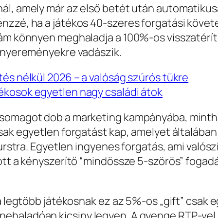
l, amely már az első betét után automatikusan
zzé, ha a játékos 40-szeres forgatási követelm
zám könnyen meghaladja a 100%-os visszatérít
n nyereményekre vadászik.
és nélkül 2026 – a valóság szúrós tükre
ékosok egyetlen nagy családi átok
csomagot dob a marketing kampányába, mintha
sak egyetlen forgatást kap, amelyet általában
rburstra. Egyetlen ingyenes forgatás, ami való
ott a kényszerítő “mindössze 5-szörös” fogadá
a legtöbb játékosnak ez az 5%-os „gift” csak eg
ehaladóan kicsiny legyen. A gyenge RTP-vel 