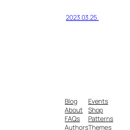
2023.03.25.
Blog
Events
About
Shop
FAQs
Patterns
Authors
Themes