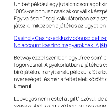
Unibet például egy jutalomcsomagot kíná
100%-os bónusz csak akkor válik készpén
Egy valószínűségi kalkulátorban ez a s
játszik, miközben a játékos az ügyetle
Casinoly Casino exkluzív bónusz befizet
No account kaszinó magyaroknak: A ját
Betway ezzel szemben egy „free spin” 
fogorvosnál. A gyakorlatban a játékos c
bíró játékra irányítanak, például a Sta
nyereséget, és már a feltételek között 
kimerül.
LeoVegas nem restel a „gift” szóval, de 
szavazásból származó bonusz összege n