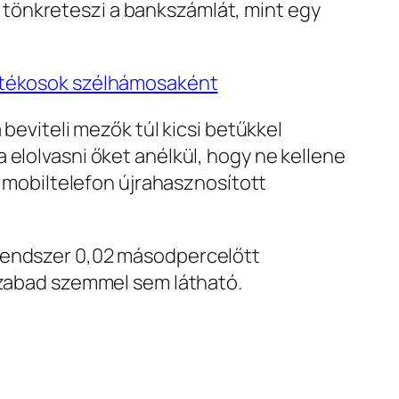
tönkreteszi a bankszámlát, mint egy
játékosok szélhámosaként
beviteli mezők túl kicsi betűkkel
 elolvasni őket anélkül, hogy ne kellene
i mobiltelefon újrahasznosított
 rendszer 0,02 másodpercelőtt
 szabad szemmel sem látható.