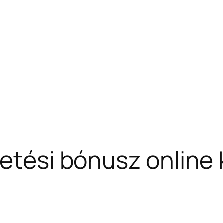
zetési bónusz online