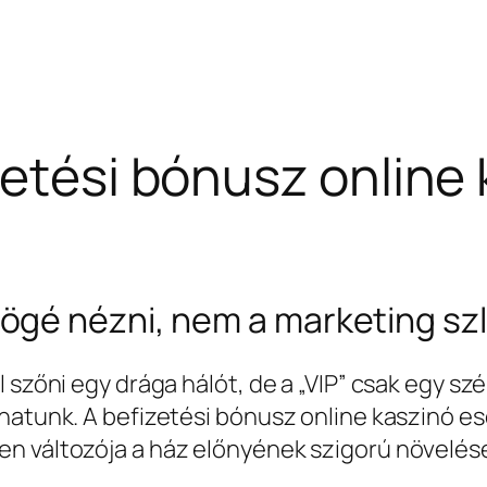
zetési bónusz online
ögé nézni, nem a marketing s
 szőni egy drága hálót, de a „VIP” csak egy sz
thatunk. A befizetési bónusz online kaszinó e
n változója a ház előnyének szigorú növelés