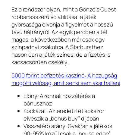
Ez a rendszer olyan, mint a Gonzo’s Quest
robbanásszerű volatilitása: a játék
gyorsasága elvonja a figyelmet a hosszú
távú hátrányról. Az egyik percben a tét
magas, a következőben már csak egy
színpadnyi zsákutca. A Starbursthez
hasonlóan a játék színes, de a fizetés is
kacsacsőrűen csekély.
5000 forint befizetés kaszinó: A hazugság
mögötti valóság, amit senki sem akar hallani
Előny: Azonnali hozzáférés a
bónuszhoz
Kockázat: Az eredeti tét sokszor
elveszik a „bonus buy” díjában
Visszatérő arány: Gyakran a játékos
90‑95% közül csak a „house edge”