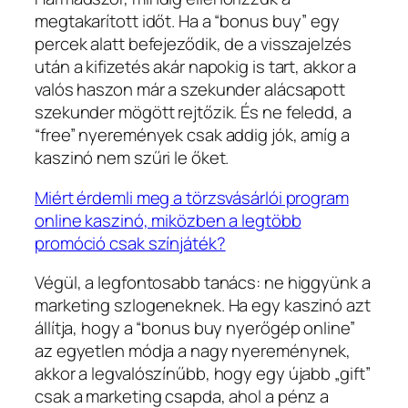
megtakarított időt. Ha a “bonus buy” egy
percek alatt befejeződik, de a visszajelzés
után a kifizetés akár napokig is tart, akkor a
valós haszon már a szekunder alácsapott
szekunder mögött rejtőzik. És ne feledd, a
“free” nyeremények csak addig jók, amíg a
kaszinó nem szűri le őket.
Miért érdemli meg a törzsvásárlói program
online kaszinó, miközben a legtöbb
promóció csak színjáték?
Végül, a legfontosabb tanács: ne higgyünk a
marketing szlogeneknek. Ha egy kaszinó azt
állítja, hogy a “bonus buy nyerőgép online”
az egyetlen módja a nagy nyereménynek,
akkor a legvalószínűbb, hogy egy újabb „gift”
csak a marketing csapda, ahol a pénz a