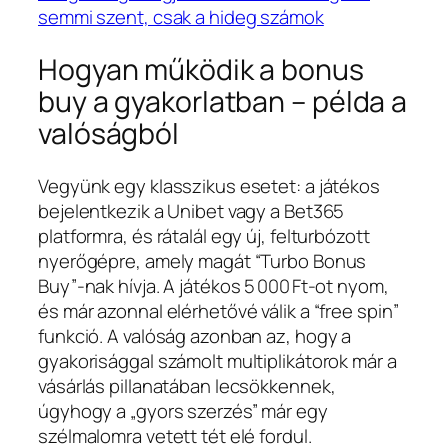
semmi szent, csak a hideg számok
Hogyan működik a bonus
buy a gyakorlatban – példa a
valóságból
Vegyünk egy klasszikus esetet: a játékos
bejelentkezik a Unibet vagy a Bet365
platformra, és rátalál egy új, felturbózott
nyerőgépre, amely magát “Turbo Bonus
Buy”-nak hívja. A játékos 5 000 Ft‑ot nyom,
és már azonnal elérhetővé válik a “free spin”
funkció. A valóság azonban az, hogy a
gyakorisággal számolt multiplikátorok már a
vásárlás pillanatában lecsökkennek,
úgyhogy a „gyors szerzés” már egy
szélmalomra vetett tét elé fordul.