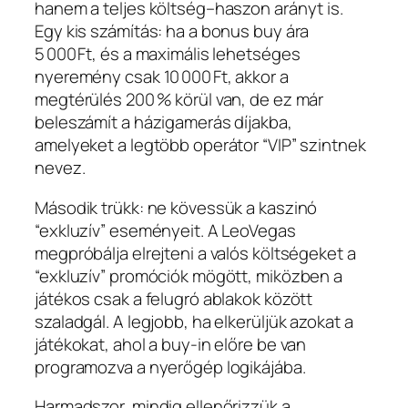
hanem a teljes költség–haszon arányt is.
Egy kis számítás: ha a bonus buy ára
5 000 Ft, és a maximális lehetséges
nyeremény csak 10 000 Ft, akkor a
megtérülés 200 % körül van, de ez már
beleszámít a házigamerás díjakba,
amelyeket a legtöbb operátor “VIP” szintnek
nevez.
Második trükk: ne kövessük a kaszinó
“exkluzív” eseményeit. A LeoVegas
megpróbálja elrejteni a valós költségeket a
“exkluzív” promóciók mögött, miközben a
játékos csak a felugró ablakok között
szaladgál. A legjobb, ha elkerüljük azokat a
játékokat, ahol a buy‑in előre be van
programozva a nyerőgép logikájába.
Harmadszor, mindig ellenőrizzük a