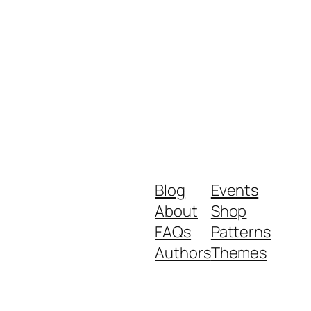
Blog
Events
About
Shop
FAQs
Patterns
Authors
Themes