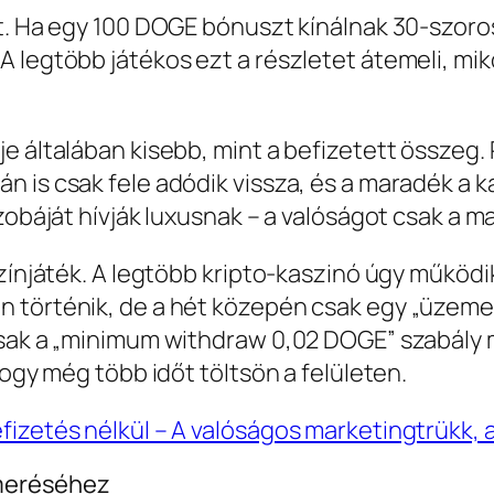
yt. Ha egy 100 DOGE bónuszt kínálnak 30-szor
 legtöbb játékos ezt a részletet átemeli, mi
e általában kisebb, mint a befizetett összeg. 
is csak fele adódik vissza, és a maradék a kasz
zobáját hívják luxusnak – a valóságot csak a ma
zínjáték. A legtöbb kripto-kaszinó úgy működik
 történik, de a hét közepén csak egy „üzemel
csak a „minimum withdraw 0,02 DOGE” szabály m
hogy még több időt töltsön a felületen.
izetés nélkül – A valóságos marketingtrükk, a
ismeréséhez