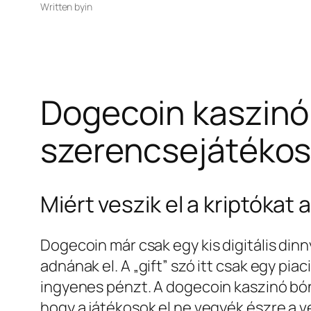
Written by
in
Dogecoin kaszinó
szerencsejátékos
Miért veszik el a kriptókat
Dogecoin már csak egy kis digitális di
adnának el. A „gift” szó itt csak egy pi
ingyenes pénzt. A dogecoin kaszinó bó
hogy a játékosok el ne vegyék észre a v