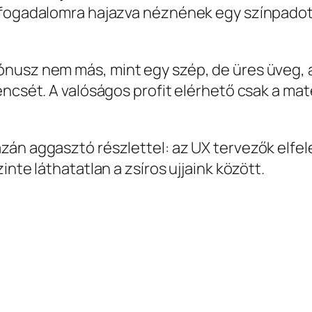
 fogadalomra hajazva néznének egy színpadot,
ónusz nem más, mint egy szép, de üres üveg, 
encsét. A valóságos profit elérhető csak a ma
zán aggasztó részlettel: az UX tervezők elfel
nte láthatatlan a zsíros ujjaink között.