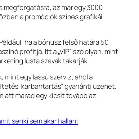
os megforgatásra, az már egy 3000
közben a promóciók színes grafikái
Például, ha a bónusz felső határa 50
inó profitja. Itt a „VIP” szó olyan, mint
rketing lusta szavak takarják.
, mint egy lassú szerviz, ahol a
tetési karbantartás” gyanánti üzenet.
iatt marad egy kicsit tovább az
mit senki sem akar hallani