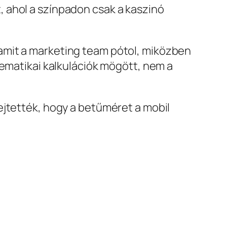
 ahol a színpadon csak a kaszinó
amit a marketing team pótol, miközben
tematikai kalkulációk mögött, nem a
ejtették, hogy a betűméret a mobil