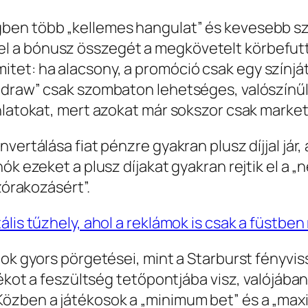
egben több „kellemes hangulat” és kevesebb sz
 el a bónusz összegét a megkövetelt körbefut
mitet: ha alacsony, a promóció csak egy színjá
withdraw” csak szombaton lehetséges, valószín
jánlatokat, mert azokat már sokszor csak market
nvertálása fiat pénzre gyakran plusz díjjal j
nók ezeket a plusz díjakat gyakran rejtik el a
zórakozásért”.
ális tűzhely, ahol a reklámok is csak a füstbe
tok gyors pörgetései, mint a Starburst fényvis
átékot a feszültség tetőpontjába visz, valójá
Közben a játékosok a „minimum bet” és a „max