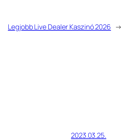
Legjobb Live Dealer Kaszinó 2026
→
2023.03.25.