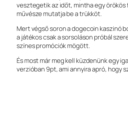
vesztegetik az időt, mintha egy örökös
művésze mutatja be a trükköt.
Mert végső soron a dogecoin kaszinó b
a játékos csak a sorsoláson próbál szer
színes promóciók mögött.
És most már meg kell küzdenünk egy iga
verzióban 9pt, ami annyira apró, hogy szi