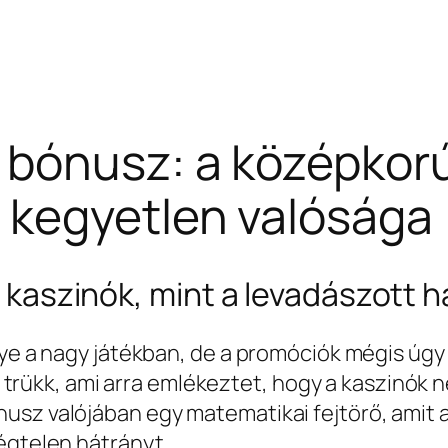
 bónusz: a középkor
 kegyetlen valósága
 a kaszinók, mint a levadászott 
nnye a nagy játékban, de a promóciók mégis úg
aci trükk, ami arra emlékeztet, hogy a kaszinó
nusz valójában egy matematikai fejtörő, amit
égtelen hátrányt.