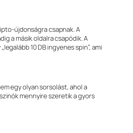
kripto-újdonságra csapnak. A
dig a másik oldalra csapódik. A
„legalább 10 DB ingyenes spin”, ami
em egy olyan sorsolást, ahol a
szinók mennyire szeretik a gyors