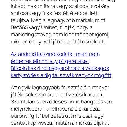
inkább hasonlítanak egy szállodai szobára,
ami csak egy friss festékréteggel lett
felújítva. Még a legnagyobb márkák, mint
Bet365 vagy Unibet, tudják, hogy a
marketingszöveg nem lehet többet ígérni,
mint amennyi valójában a játékosnak jut.
Az android kaszinó korlátai: miért nem
érdemes elhinni a „vip” ígéreteket
Bitcoin kaszinó magyaroknak: a valóságos
kártyátörlés a digitális zsákmányok mögött
Az egyik legnagyobb frusztráció a magyar
játékosok számára a befizetési korlátok.
Számtalan szerződéses finomhangolás van,
melynek során a felhasználó akár száz
eurónyi “gift” befizetés után is csak egy
centet kap vissza, miután a márkás díjakat