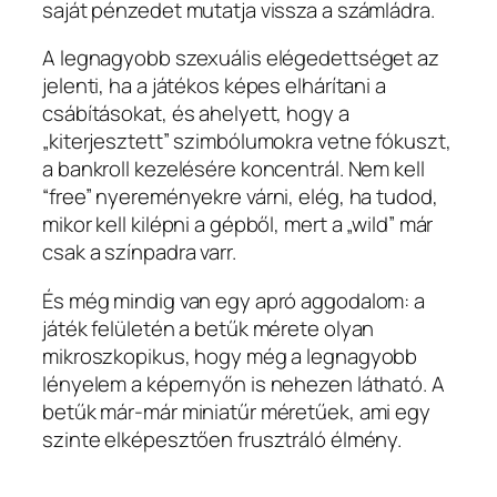
saját pénzedet mutatja vissza a számládra.
A legnagyobb szexuális elégedettséget az
jelenti, ha a játékos képes elhárítani a
csábításokat, és ahelyett, hogy a
„kiterjesztett” szimbólumokra vetne fókuszt,
a bankroll kezelésére koncentrál. Nem kell
“free” nyereményekre várni, elég, ha tudod,
mikor kell kilépni a gépből, mert a „wild” már
csak a színpadra varr.
És még mindig van egy apró aggodalom: a
játék felületén a betűk mérete olyan
mikroszkopikus, hogy még a legnagyobb
lényelem a képernyőn is nehezen látható. A
betűk már-már miniatűr méretűek, ami egy
szinte elképesztően frusztráló élmény.