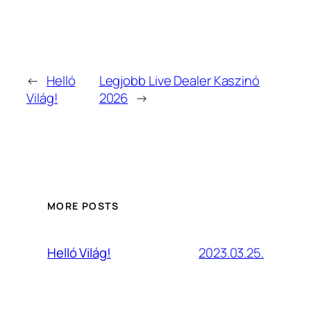
←
Helló
Legjobb Live Dealer Kaszinó
Világ!
2026
→
MORE POSTS
2023.03.25.
Helló Világ!