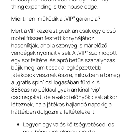
thing expanding is the house edge.
Miért nem működik a „VIP” garancia?
Mert a VIP kezelést gyakran csak egy olcsó
motel frissen festett konyhájához
hasonlítják, ahol a szőnyeg is már előző
vendégek nyomait viseli. A „VIP” szó mögött
egy sor feltétel és apró betűs szabályozás
bújik meg, amit csak a legképzettebb
játékosok vesznek észre, miközben a tömeg
a „gratis spin” csillogásában fürdik. A
888casino például gyakran kínál “vip”
csomagokat, de a valódi előnyök csak akkor
léteznek, ha a játékos hajlandó napokig a
háttérben dolgozni a feltételekért.
Legyen egy valós költségvetésed, és
ne a bónuszok alapján mérd a