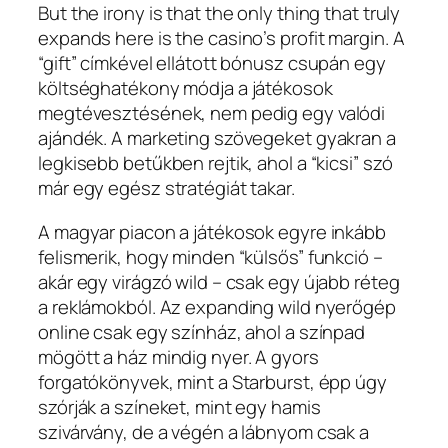
But the irony is that the only thing that truly
expands here is the casino’s profit margin. A
“gift” címkével ellátott bónusz csupán egy
költséghatékony módja a játékosok
megtévesztésének, nem pedig egy valódi
ajándék. A marketing szövegeket gyakran a
legkisebb betűkben rejtik, ahol a “kicsi” szó
már egy egész stratégiát takar.
A magyar piacon a játékosok egyre inkább
felismerik, hogy minden “külsős” funkció –
akár egy virágzó wild – csak egy újabb réteg
a reklámokból. Az expanding wild nyerőgép
online csak egy színház, ahol a színpad
mögött a ház mindig nyer. A gyors
forgatókönyvek, mint a Starburst, épp úgy
szórják a színeket, mint egy hamis
szivárvány, de a végén a lábnyom csak a