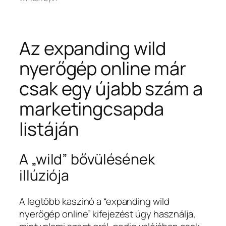
Az expanding wild
nyerőgép online már
csak egy újabb szám a
marketingcsapda
listáján
A „wild” bővülésének
illúziója
A legtöbb kaszinó a “expanding wild
nyerőgép online” kifejezést úgy használja,