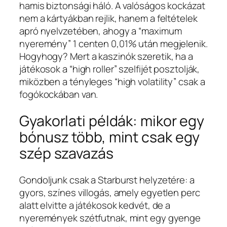
hamis biztonsági háló. A valóságos kockázat
nem a kártyákban rejlik, hanem a feltételek
apró nyelvzetében, ahogy a “maximum
nyeremény” 1 centen 0,01% után megjelenik.
Hogyhogy? Mert a kaszinók szeretik, ha a
játékosok a “high roller” szelfijét posztolják,
miközben a tényleges “high volatility” csak a
fogókockában van.
Gyakorlati példák: mikor egy
bónusz több, mint csak egy
szép szavazás
Gondoljunk csak a Starburst helyzetére: a
gyors, színes villogás, amely egyetlen perc
alatt elvitte a játékosok kedvét, de a
nyeremények szétfutnak, mint egy gyenge