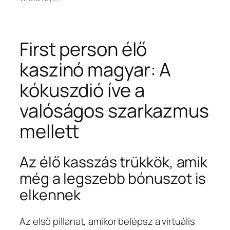
First person élő
kaszinó magyar: A
kókuszdió íve a
valóságos szarkazmus
mellett
Az élő kasszás trükkök, amik
még a legszebb bónuszot is
elkennek
Az első pillanat, amikor belépsz a virtuális