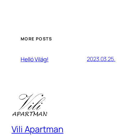
MORE POSTS
2023.03.25.
Helló Világ!
Vili Apartman