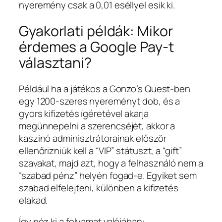
nyeremény csak a 0,01 eséllyel esik ki.
Gyakorlati példák: Mikor
érdemes a Google Pay‑t
választani?
Például ha a játékos a Gonzo’s Quest‑ben
egy 1200‑szeres nyereményt dob, és a
gyors kifizetés ígéretével akarja
megünnepelni a szerencséjét, akkor a
kaszinó adminisztrátorainak először
ellenőrizniük kell a “VIP” státuszt, a “gift”
szavakat, majd azt, hogy a felhasználó nem a
“szabad pénz” helyén fogad-e. Egyiket sem
szabad elfelejteni, különben a kifizetés
elakad.
Így néz ki a folyamat valójában: