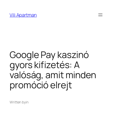
Ugrás
a
Vili Apartman
tartalomhoz
Google Pay kaszinó
gyors kifizetés: A
valóság, amit minden
promóció elrejt
Written by
in