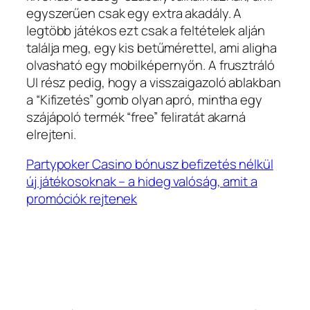
egyszerűen csak egy extra akadály. A
legtöbb játékos ezt csak a feltételek alján
találja meg, egy kis betűmérettel, ami aligha
olvasható egy mobilképernyőn. A frusztráló
UI rész pedig, hogy a visszaigazoló ablakban
a “Kifizetés” gomb olyan apró, mintha egy
szájápoló termék “free” feliratát akarná
elrejteni.
Partypoker Casino bónusz befizetés nélkül
új játékosoknak – a hideg valóság, amit a
promóciók rejtenek