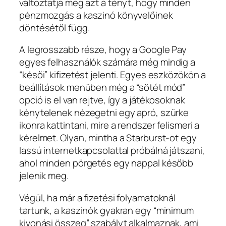
változtatja meg azt a tényt, hogy minden
pénzmozgás a kaszinó könyvelőinek
döntésétől függ.
A legrosszabb része, hogy a Google Pay
egyes felhasználók számára még mindig a
“késői” kifizetést jelenti. Egyes eszközökön a
beállítások menüben még a “sötét mód”
opció is el van rejtve, így a játékosoknak
kénytelenek nézegetni egy apró, szürke
ikonra kattintani, mire a rendszer felismeri a
kérelmet. Olyan, mintha a Starburst‑ot egy
lassú internetkapcsolattal próbálná játszani,
ahol minden pörgetés egy nappal később
jelenik meg.
Végül, ha már a fizetési folyamatoknál
tartunk, a kaszinók gyakran egy “minimum
kivonási összeg” szabályt alkalmaznak, ami