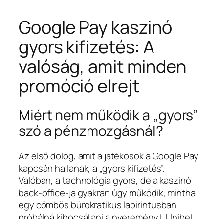
Google Pay kaszinó
gyors kifizetés: A
valóság, amit minden
promóció elrejt
Miért nem működik a „gyors”
szó a pénzmozgásnál?
Az első dolog, amit a játékosok a Google Pay
kapcsán hallanak, a „gyors kifizetés”.
Valóban, a technológia gyors, de a kaszinó
back‑office‑ja gyakran úgy működik, mintha
egy cömbös bürokratikus labirintusban
próbálná kibocsátani a nyereményt. Unibet