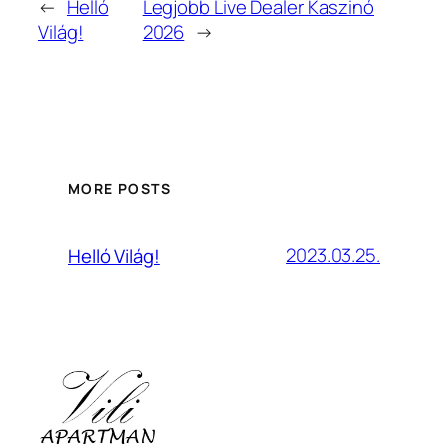
←
Helló
Legjobb Live Dealer Kaszinó
Világ!
2026
→
MORE POSTS
2023.03.25.
Helló Világ!