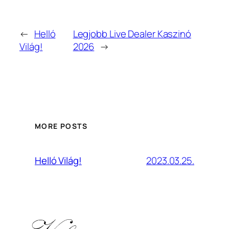
←
Helló
Legjobb Live Dealer Kaszinó
Világ!
2026
→
MORE POSTS
2023.03.25.
Helló Világ!