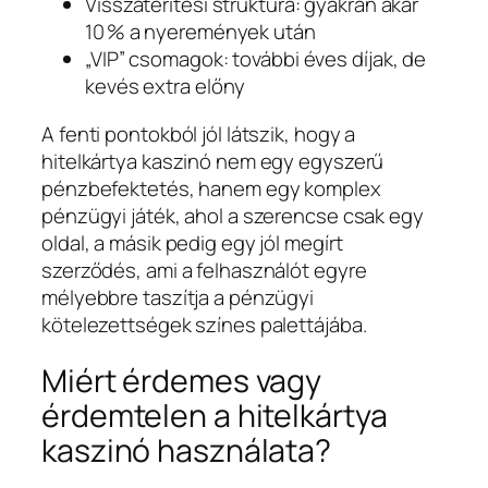
Visszatérítési struktúra: gyakran akár
10 % a nyeremények után
„VIP” csomagok: további éves díjak, de
kevés extra előny
A fenti pontokból jól látszik, hogy a
hitelkártya kaszinó nem egy egyszerű
pénzbefektetés, hanem egy komplex
pénzügyi játék, ahol a szerencse csak egy
oldal, a másik pedig egy jól megírt
szerződés, ami a felhasználót egyre
mélyebbre taszítja a pénzügyi
kötelezettségek színes palettájába.
Miért érdemes vagy
érdemtelen a hitelkártya
kaszinó használata?