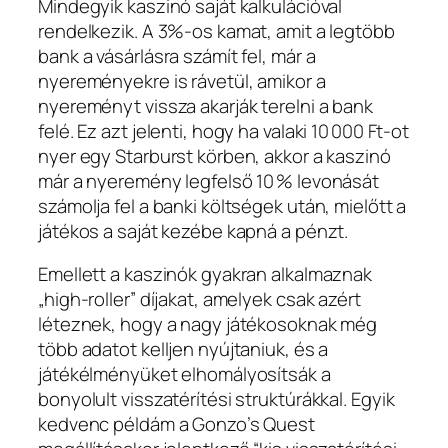
Mindegyik kaszinó saját kalkulációval
rendelkezik. A 3%-os kamat, amit a legtöbb
bank a vásárlásra számít fel, már a
nyereményekre is rávetül, amikor a
nyereményt vissza akarják terelni a bank
felé. Ez azt jelenti, hogy ha valaki 10 000 Ft-ot
nyer egy Starburst körben, akkor a kaszinó
már a nyeremény legfelső 10 % levonását
számolja fel a banki költségek után, mielőtt a
játékos a saját kezébe kapná a pénzt.
Emellett a kaszinók gyakran alkalmaznak
„high‑roller” díjakat, amelyek csak azért
léteznek, hogy a nagy játékosoknak még
több adatot kelljen nyújtaniuk, és a
játékélményüket elhomályosítsák a
bonyolult visszatérítési struktúrákkal. Egyik
kedvenc példám a Gonzo’s Quest