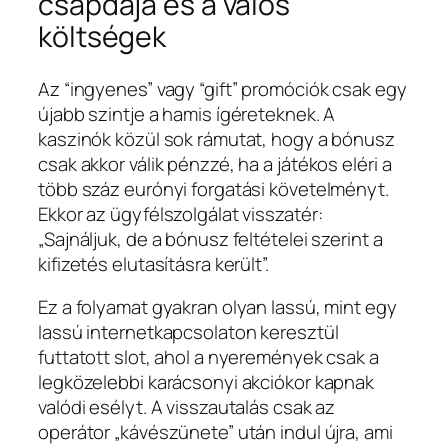
csapdája és a valós
költségek
Az “ingyenes” vagy “gift” promóciók csak egy
újabb szintje a hamis ígéreteknek. A
kaszinók közül sok rámutat, hogy a bónusz
csak akkor válik pénzzé, ha a játékos eléri a
több száz eurónyi forgatási követelményt.
Ekkor az ügyfélszolgálat visszatér:
„Sajnáljuk, de a bónusz feltételei szerint a
kifizetés elutasításra került”.
Ez a folyamat gyakran olyan lassú, mint egy
lassú internetkapcsolaton keresztül
futtatott slot, ahol a nyeremények csak a
legközelebbi karácsonyi akciókor kapnak
valódi esélyt. A visszautalás csak az
operátor „kávészünete” után indul újra, ami