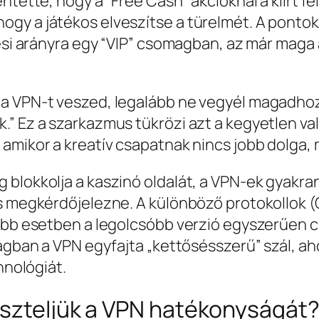
ntette, hogy a “Free Cash” akcióknál a kiírt f
gy a játékos elveszítse a türelmét. A pontok
tési arányra egy “VIP” csomagban, az már maga
a VPN-t veszed, legalább ne vegyél magadhoz 
.” Ez a szarkazmus tükrözi azt a kegyetlen v
amikor a kreatív csapatnak nincs jobb dolga, 
 blokkolja a kaszinó oldalát, a VPN-ek gyakr
 is megkérdőjelezne. A különböző protokollo
öbb esetben a legolcsóbb verzió egyszerűen cs
ságban a VPN egyfajta „kettősésszerű” szál, ah
hnológiát.
eszteljük a VPN hatékonyságát