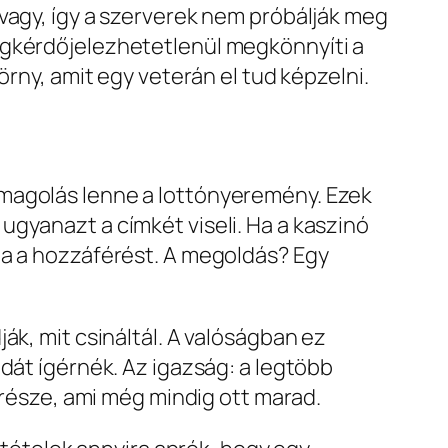
vagy, így a szerverek nem próbálják meg
egkérdőjelezhetetlenül megkönnyíti a
örny, amit egy veterán el tud képzelni.
omagolás lenne a lottónyeremény. Ezek
gyanazt a címkét viseli. Ha a kaszinó
ja a hozzáférést. A megoldás? Egy
ák, mit csináltál. A valóságban ez
dát ígérnék. Az igazság: a legtöbb
 része, ami még mindig ott marad.