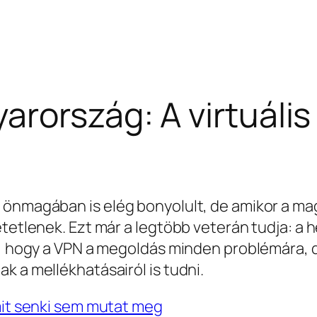
rország: A virtuális
 önmagában is elég bonyolult, de amikor a ma
tetlenek. Ezt már a legtöbb veterán tudja: a h
m, hogy a VPN a megoldás minden problémára, d
k a mellékhatásairól is tudni.
mit senki sem mutat meg