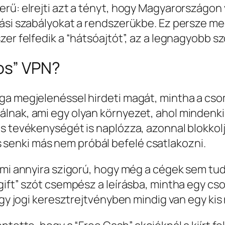
rű: elrejti azt a tényt, hogy Magyarországon 
zási szabályokat a rendszerükbe. Ez persze m
er felfedik a “hátsóajtót”, az a legnagyobb sz
os” VPN?
ga megjelenéssel hirdeti magát, mintha a cs
nak, ami egy olyan környezet, ahol mindenki u
os tevékenységét is naplózza, azonnal blokkol
, és senki más nem próbál befelé csatlakozni.
ami annyira szigorú, hogy még a cégek sem tudj
gift” szót csempész a leírásba, mintha egy cso
egy jogi keresztrejtvényben mindig van egy kis