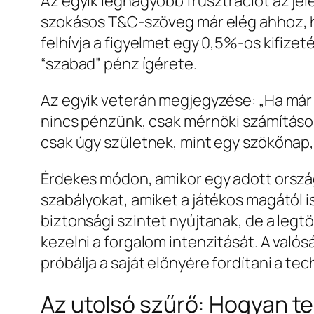
Az egyik legnagyobb frusztrációt az jele
szokásos T&C-szöveg már elég ahhoz, ho
felhívja a figyelmet egy 0,5%-os kifize
“szabad” pénz ígérete.
Az egyik veterán megjegyzése: „Ha már 
nincs pénzünk, csak mérnöki számítások
csak úgy születnek, mint egy szökőnap, 
Érdekes módon, amikor egy adott ország
szabályokat, amiket a játékos magától
biztonsági szintet nyújtanak, de a legt
kezelni a forgalom intenzitását. A való
próbálja a saját előnyére fordítani a tec
Az utolsó szűrő: Hogyan t