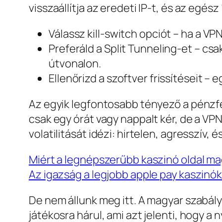
visszaállítja az eredeti IP‑t, és az egé
Válassz kill-switch opciót – ha a VP
Preferáld a Split Tunneling-et – cs
útvonalon.
Ellenőrizd a szoftver frissítéseit –
Az egyik legfontosabb tényező a pénzfe
csak egy órát vagy nappalt kér, de a VP
volatilitását idézi: hirtelen, agresszív,
Miért a legnépszerűbb kaszinó oldal m
Az igazság a legjobb apple pay kaszinók
De nem állunk meg itt. A magyar szabál
játékosra hárul, ami azt jelenti, hogy a 