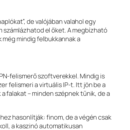
naplókat”, de valójában valahol egy
m számlázhatod el őket. A megbízható
ek még mindig felbukkannak a
PN-felismerő szoftverekkel. Mindig is
felismeri a virtuális IP-t. Itt jön be a
 a falakat – minden szépnek tűnik, de a
hez hasonlítják: finom, de a végén csak
koll, a kaszinó automatikusan