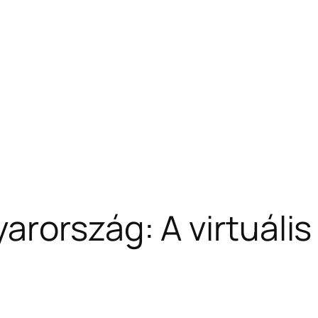
rország: A virtuális