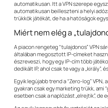
automatikusan. Itt a VPN szerepe egysze
automatikusan beilleszteni a helyi adó
trükkök játékát, de ha a hatóságok egysz
Miért nem elég a „tulajdon
A piacon rengeteg “tulajdonos” VPN sár
általában megosztott IP-címeket használ
észreveszi, hogy egy IP-cím több játék
dedikált IP, ahol csak te vagy a „király”
Egyik legújabb trend a “Zero‑log” VPN, 
gyakran csak egy marketing trükk, ami “
esetben csak a naplózást „elrejtik”, de 