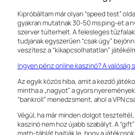
Kipróbáltam már olyan “speed test” olda
gyakran mutatnak 30‑50 ms ping-et a n
szerver túlterhelt. A felesleges tűzfala
tudjanak egyszerűen “csak úgy” bejönn
veszítesz a “kikapcsolhatatlan” játéké
Ingyen pénz online kaszinó? A valóság 
Az egyik közös hiba, amit a kezdő játé
mintha a „nagyot” a gyors nyeremények h
“bankroll” menedzsment, ahol a VPN csak
Végül, ha már minden dolgot teszteltél, 
kaszinó nem hoz újabb szabályt. A “gift
math‑táblát hajtják le, hogy a játékoso