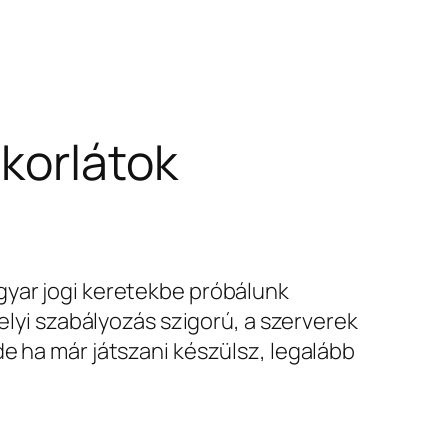
 korlátok
gyar jogi keretekbe próbálunk
elyi szabályozás szigorú, a szerverek
e ha már játszani készülsz, legalább