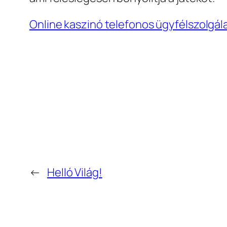
Online kaszinó telefonos ügyfélszolgála
←
Helló Világ!