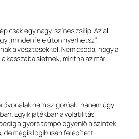
csak egy nagy, színes zsilip. Az all
ogy „mindenféle úton nyerhetsz”.
dnak a vesztesekkel. Nem csoda, hogy a
d a kasszába sietnek, mintha az már
nyerővonalak nem szigorúak, hanem úgy
an. Egyik játékban a volatilitás
pedig a gyors tempó egyenlő a szintek
 de mégis logikusan felépített