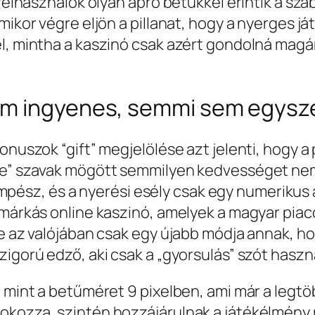
 felhasználók olyan apró betűkkel érintik a sza
mikor végre eljön a pillanat, hogy a nyerges j
el, mintha a kaszinó csak azért gondolná mag
em ingyenes, semmi sem egysz
bonuszok “gift” megjelölése azt jelenti, hogy 
ree” szavak mögött semmilyen kedvességet nem
sz, és a nyerési esély csak egy numerikus a
 márkás online kaszinó, amelyek a magyar piaco
 de az valójában csak egy újabb módja annak,
igorú edző, aki csak a „gyorsulás” szót haszná
, mint a betűméret 9 pixelben, ami már a legt
okozza, szintén hozzájárulnak a játékélmény