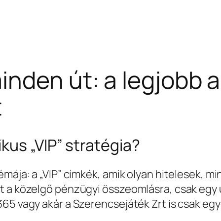
nden út: a legjobb a
t
kus „VIP” stratégia?
émája: a „VIP” címkék, amik olyan hitelesek, m
t a közelgő pénzügyi összeomlásra, csak egy
65 vagy akár a Szerencsejáték Zrt is csak egye