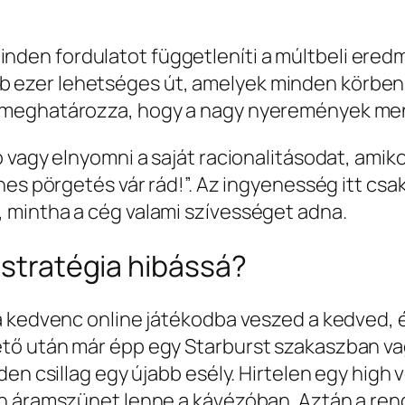
inden fordulatot függetleníti a múltbeli ered
bb ezer lehetséges út, amelyek minden körben
mi meghatározza, hogy a nagy nyeremények men
vagy elnyomni a saját racionalitásodat, amikor 
es pörgetés vár rád!”. Az ingyenesség itt csak
 mintha a cég valami szívességet adna.
 stratégia hibássá?
a kedvenc online játékodba veszed a kedved, é
tő után már épp egy Starburst szakaszban vag
n csillag egy újabb esély. Hirtelen egy high vo
 áramszünet lenne a kávézóban. Aztán a rends