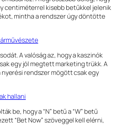
gy centiméterrel kisebb betűkkel jelenik
játékot, mintha a rendszer úgy döntötte
b árművészete
odát. A valóság az, hogy a kaszinók
csak egy jól megtett marketing trükk. A
a nyerési rendszer mögött csak egy
k hallani
ták be, hogy a “N” betű a “W” betű
ett “Bet Now” szöveggel kell elérni,