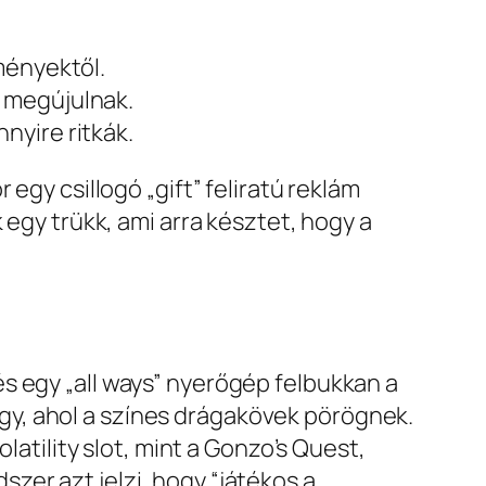
ményektől.
 megújulnak.
nyire ritkák.
egy csillogó „gift” feliratú reklám
 egy trükk, ami arra késztet, hogy a
s egy „all ways” nyerőgép felbukkan a
y, ahol a színes drágakövek pörögnek.
latility slot, mint a Gonzo’s Quest,
zer azt jelzi, hogy “játékos a