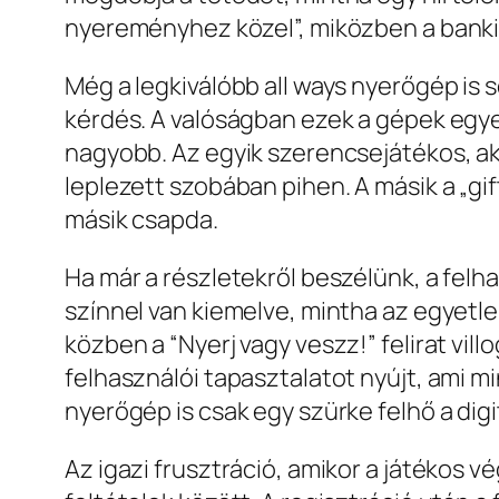
nyereményhez közel”, miközben a banki 
Még a legkiválóbb all ways nyerőgép is 
kérdés. A valóságban ezek a gépek egye
nagyobb. Az egyik szerencsejátékos, aki 
leplezett szobában pihen. A másik a „gif
másik csapda.
Ha már a részletekről beszélünk, a fel
színnel van kiemelve, mintha az egyetle
közben a “Nyerj vagy veszz!” felirat vil
felhasználói tapasztalatot nyújt, ami 
nyerőgép is csak egy szürke felhő a digit
Az igazi frusztráció, amikor a játékos vé