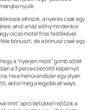
mányba nyúlik.
átékosok elhiszik, a nyerés csak egy
ésre, ahol a ház előny mindenkor
egy olcsó motel friss festékével
miféle bónuszt, de a bónusz csak egy
, hogy a “nyerjen most” gomb sötét
ékban a 3 perces betöltő képernyő
óakna. Ha a menürendszer egy olyan
ó, akkor még a legjobb all ways
al limit” apró betűkkel rejtőzik a