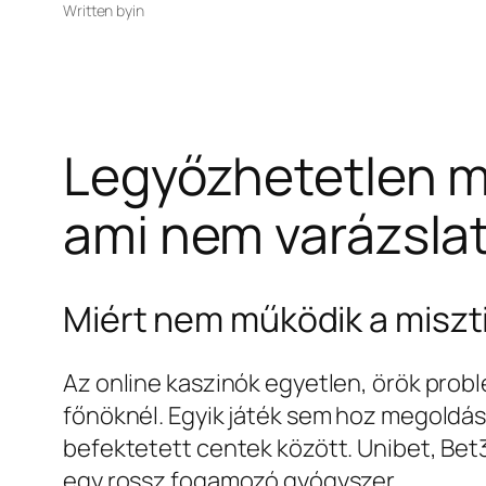
Written by
in
Legyőzhetetlen mi
ami nem varázsla
Miért nem működik a miszti
Az online kaszinók egyetlen, örök probl
főnöknél. Egyik játék sem hoz megoldás
befektetett centek között. Unibet, Bet3
egy rossz fogamozó gyógyszer.