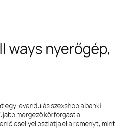
ll ways nyerőgép,
int egy levendulás szexshop a banki
 újabb mérgező körforgást a
nlő eséllyel oszlatja el a reményt, mint