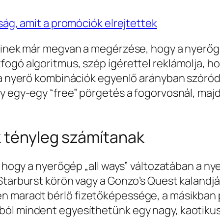
ság, amit a promóciók elrejtettek
kinek már megvan a megérzése, hogy a nyerőgép 
fogó algoritmus, szép ígérettel reklámolja, h
l a nyerő kombinációk egyenlő arányban szóró
y egy-egy “free” pörgetés a fogorvosnál, maj
k tényleg számítanak
l, hogy a nyerőgép „all ways” változatában a 
Starburst körön vagy a Gonzo’s Quest kalandjáb
n maradt bérlő fizetőképessége, a másikban 
ól mindent egyesíthetünk egy nagy, kaotikus,