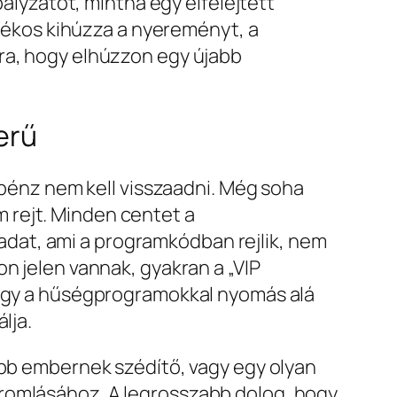
bályzatot, mintha egy elfelejtett
átékos kihúzza a nyereményt, a
ára, hogy elhúzzon egy újabb
erű
a pénz nem kell visszaadni. Még soha
 rejt. Minden centet a
dat, ami a programkódban rejlik, nem
n jelen vannak, gyakran a „VIP
 hogy a hűségprogramokkal nyomás alá
lja.
öbb embernek szédítő, vagy egy olyan
 romlásához. A legrosszabb dolog, hogy