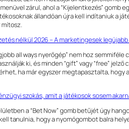
n menüvel zárul, ahol a “Kijelentkezés” gomb e
 játékosoknak állandóan újra kell indítaniuk a 
 mítosz.
izetés nélkül 2026 – A marketingesek legújab
jobb all ways nyerőgép” nem hoz semmiféle cs
nálják ki, és minden “gift” vagy “free” jelző 
érhet, ha már egyszer megtapasztalta, hogy 
énzügyi szokás, amit a játékosok sosem akarna
elületben a “Bet Now” gomb betűjét úgy hangol
ell tanulnia, hogy a nyomógombot balra helyez