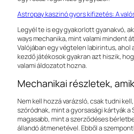
Astropay kaszinó gyors kifizetés: A való
Legyél te is egy gyakorlott gyanakvó, a
ways mechanika, mint valami mindent át
Valójában egy végtelen labirintus, aho
kezdő játékosok gyakran azt hiszik, hog
valami áldozatot hozna.
Mechanikai részletek, ami
Nem kell hozzá varázsló, csak tudni kel
szóródnak, mint a gyorsasági kártyák a 
magasabb, mint a szerződéses bérletbe
állandó átmenetével. Ebből a szempontb