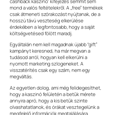
cashback kaszinó” kifejezés semmit sem
mond a valós feltételekről. A „free” termékek
csak átmeneti szórakozást nyújtanak, de a
hosszú távú veszteség elkerülése
érdekében a legfontosabb, hogy a saját
költségvetésed fölött maradj.
Egyáltalán nem kell magadnak újabb “gift”
kampányt keresned, ha már megvan a
tudásod arról, hogyan kell elkerülni a
nyomott marketing szlogeneket. A
visszatérítés csak egy szám, nem egy
megváltás.
Az egyetlen dolog, ami még felidegesíthet,
hogy a kaszinó felületén a betűk mérete
annyira apró, hogy a kis betűk szinte
olvashatatlanok, és órákat vesztegelünk a
megfelelő információk megtalálására,