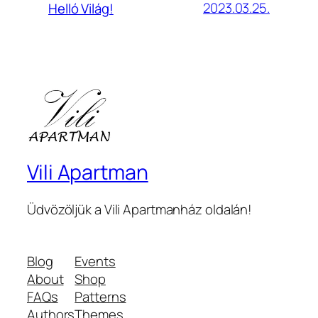
2023.03.25.
Helló Világ!
Vili Apartman
Üdvözöljük a Vili Apartmanház oldalán!
Blog
Events
About
Shop
FAQs
Patterns
Authors
Themes