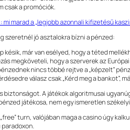
m csak a promóciók.
i: mi marad a „legjobb azonnali kifizetésű kas
eg szeretnél jó asztalokra bízni a pénzed:
lop késik, már van esélyed, hogy a téted mellé
zás megköveteli, hogy a szerverek az Európai
pénzednek nincs többé rejtve a „képzelt” pénz
érdésedre válasz csak „Kérd meg a bankot”, má
 biztonságot. A játékok algoritmusai ugyanúg
át pénzed játékosa, nem egy ismeretlen székely
free” turn, valójában maga a casino úgy kalkul
ű paradoxon.