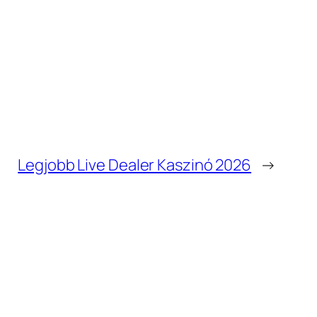
Legjobb Live Dealer Kaszinó 2026
→