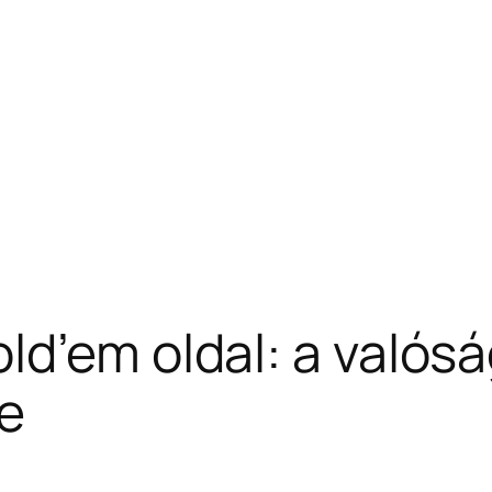
ld’em oldal: a valós
ve