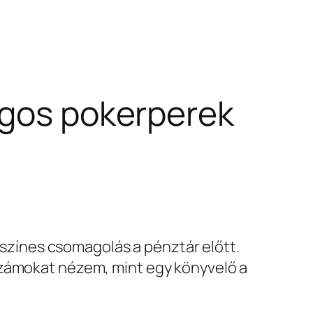
ágos pokerperek
p színes csomagolás a pénztár előtt.
számokat nézem, mint egy könyvelő a