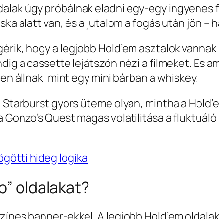
alak úgy próbálnak eladni egy-egy ingyenes f
ka alatt van, és a jutalom a fogás után jön – h
érik, hogy a legjobb Hold’em asztalok vannak 
dig a cassette lejátszón nézi a filmeket. És am
sen állnak, mint egy mini bárban a whiskey.
a Starburst gyors üteme olyan, mintha a Hold’
a Gonzo’s Quest magas volatilitása a fluktuál
götti hideg logika
b” oldalakat?
zínes banner-ekkel. A legjobb Hold’em oldalak