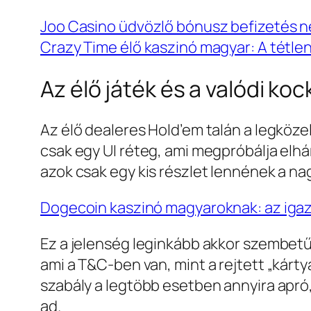
Joo Casino üdvözlő bónusz befizetés n
Crazy Time élő kaszinó magyar: A tétle
Az élő játék és a valódi ko
Az élő dealeres Hold’em talán a legközel
csak egy UI réteg, ami megpróbálja elhár
azok csak egy kis részlet lennének a n
Dogecoin kaszinó magyaroknak: az igaz
Ez a jelenség leginkább akkor szembetűn
ami a T&C-ben van, mint a rejtett „kárty
szabály a legtöbb esetben annyira apró
ad.