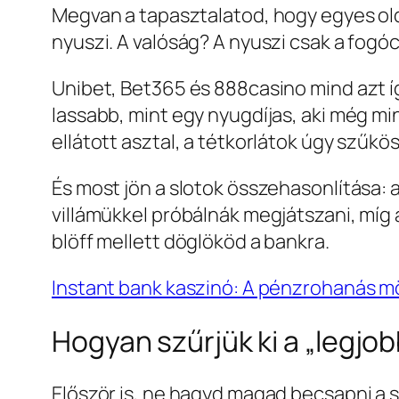
Megvan a tapasztalatod, hogy egyes old
nyuszi. A valóság? A nyuszi csak a fogócs
Unibet, Bet365 és 888casino mind azt íg
lassabb, mint egy nyugdíjas, aki még min
ellátott asztal, a tétkorlátok úgy szűkö
És most jön a slotok összehasonlítása: 
villámükkel próbálnák megjátszani, míg 
blöff mellett döglököd a bankra.
Instant bank kaszinó: A pénzrohanás mö
Hogyan szűrjük ki a „legjob
Először is, ne hagyd magad becsapni a s