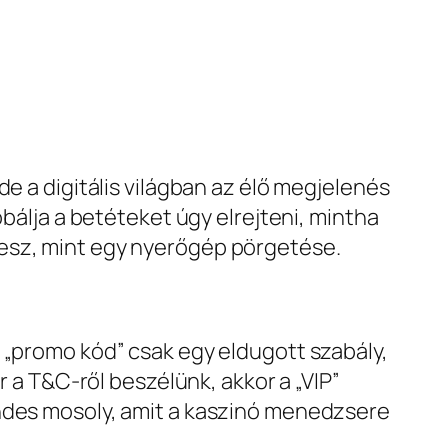
e a digitális világban az élő megjelenés
óbálja a betéteket úgy elrejteni, mintha
tesz, mint egy nyerőgép pörgetése.
 „promo kód” csak egy eldugott szabály,
r a T&C-ről beszélünk, akkor a „VIP”
endes mosoly, amit a kaszinó menedzsere