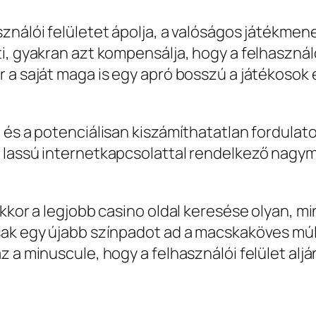
nálói felületet ápolja, a valóságos játékmenet 
ti, gyakran azt kompensálja, hogy a felhaszná
 a saját maga is egy apró bosszú a játékosok 
 és a potenciálisan kiszámíthatatlan fordulat
 lassú internetkapcsolattal rendelkező nagym
akkor a legjobb casino oldal keresése olyan, m
sak egy újabb színpadot ad a macskaköves múlt
z a minuscule, hogy a felhasználói felület alj