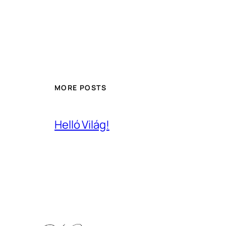
MORE POSTS
Helló Világ!