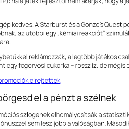
P): ha a játék fejlesztői nem akarják, hogy a j
 gép kedves. A Starburst és a Gonzo’s Quest p
nak, az utóbbi egy „kémiai reakciót” szimulál
ára.
ybetűkkel reklámozzák, a legtöbb játékos csak
 egy fogorvosi cukorka – rossz íz, de mégis o
 promóciók elrejtettek
pörgesd el a pénzt a szélnek
móciós szlogenek elhomályosítsák a statisztik
ónuszzel sem lesz jobb a valóságban. Második s