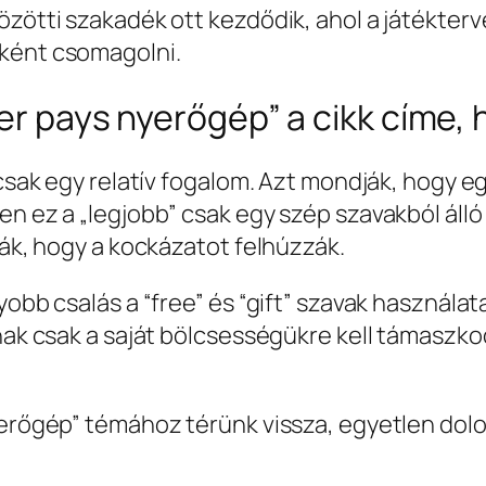
özötti szakadék ott kezdődik, ahol a játékterv
yként csomagolni.
ster pays nyerőgép” a cikk címe
 csak egy relatív fogalom. Azt mondják, hogy 
en ez a „legjobb” csak egy szép szavakból álló
ták, hogy a kockázatot felhúzzák.
yobb csalás a “free” és “gift” szavak használa
knak csak a saját bölcsességükre kell támaszk
erőgép” témához térünk vissza, egyetlen dolog 