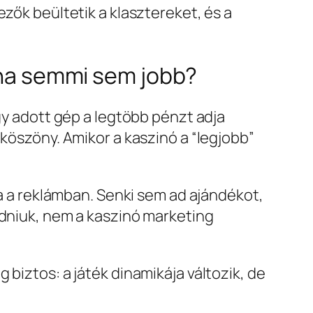
ezők beültetik a klasztereket, és a
, ha semmi sem jobb?
egy adott gép a legtöbb pénzt adja
 köszöny. Amikor a kaszinó a “legjobb”
ta a reklámban. Senki sem ad ajándékot,
odniuk, nem a kaszinó marketing
biztos: a játék dinamikája változik, de