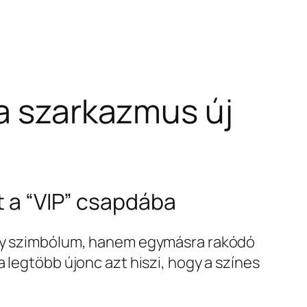
 a szarkazmus új
t a “VIP” csapdába
-egy szimbólum, hanem egymásra rakódó
 legtöbb újonc azt hiszi, hogy a színes