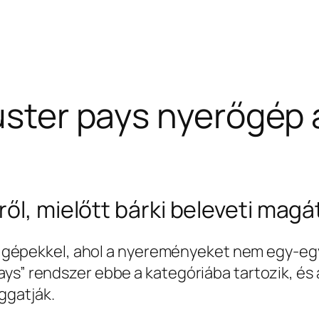
luster pays nyerőgép
ől, mielőtt bárki beleveti magá
al a gépekkel, ahol a nyereményeket nem egy
ys” rendszer ebbe a kategóriába tartozik, és a
ggatják.