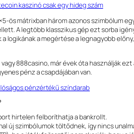
itecoin kaszinó csak egy hideg szám
 5×5-ös mátrixban három azonos szimbólum egy
ett. A legtöbb klasszikus gép ezt sorba igényl
ek a logikának a megértése a legnagyobb előn
5 vagy 888casino, már évek óta használják ez
ingyenes pénz a csapdájában van.
valóságos pénzértékű színdarab
?
rt hirtelen felboríthatja a bankrollt.
nal új szimbólumok töltődnek, így nincs unalm