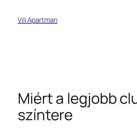
Ugrás
a
Vili Apartman
tartalomhoz
Miért a legjobb c
színtere