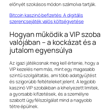
előnyét szokásos módon számolva tartják.
Bitcoin kaszinó befizetés: A digitális
szerencsejáték valós költségvetése
Hogyan működik a VIP szoba
valójában – a kockázat és a
jutalom egyensúlya
Az igazi játékosnak meg kell értenie, hogy a
VIP kezelés nem más, mint egy magasabb
szintű szolgáltatás, ami több adatgyűjtést
és szigorúbb feltételeket jelent. A legjobb
kaszinó VIP szobákban a kihelyezett limitek,
a gyorsabb kifizetések, és a személyre
szabott ügyfélszolgálat mind a nagyobb
tétre épülnek.