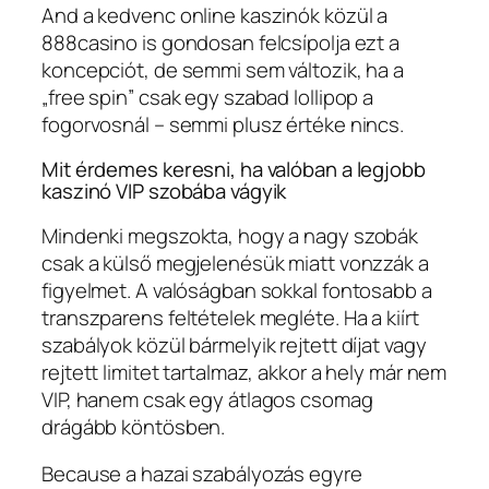
And a kedvenc online kaszinók közül a
888casino is gondosan felcsípolja ezt a
koncepciót, de semmi sem változik, ha a
„free spin” csak egy szabad lollipop a
fogorvosnál – semmi plusz értéke nincs.
Mit érdemes keresni, ha valóban a legjobb
kaszinó VIP szobába vágyik
Mindenki megszokta, hogy a nagy szobák
csak a külső megjelenésük miatt vonzzák a
figyelmet. A valóságban sokkal fontosabb a
transzparens feltételek megléte. Ha a kiírt
szabályok közül bármelyik rejtett díjat vagy
rejtett limitet tartalmaz, akkor a hely már nem
VIP, hanem csak egy átlagos csomag
drágább köntösben.
Because a hazai szabályozás egyre