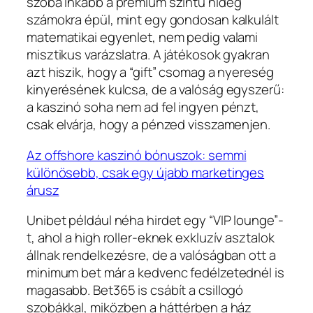
szoba inkább a prémium szintű hideg
számokra épül, mint egy gondosan kalkulált
matematikai egyenlet, nem pedig valami
misztikus varázslatra. A játékosok gyakran
azt hiszik, hogy a “gift” csomag a nyereség
kinyerésének kulcsa, de a valóság egyszerű:
a kaszinó soha nem ad fel ingyen pénzt,
csak elvárja, hogy a pénzed visszamenjen.
Az offshore kaszinó bónuszok: semmi
különösebb, csak egy újabb marketinges
árusz
Unibet például néha hirdet egy “VIP lounge”-
t, ahol a high roller-eknek exkluzív asztalok
állnak rendelkezésre, de a valóságban ott a
minimum bet már a kedvenc fedélzetednél is
magasabb. Bet365 is csábít a csillogó
szobákkal, miközben a háttérben a ház