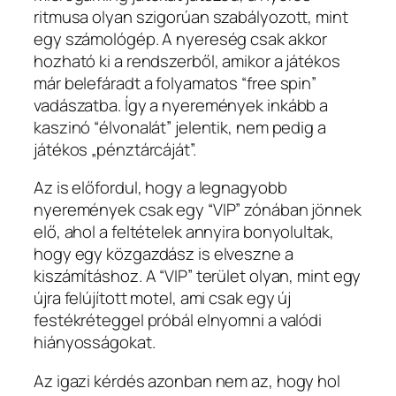
ritmusa olyan szigorúan szabályozott, mint
egy számológép. A nyereség csak akkor
hozható ki a rendszerből, amikor a játékos
már belefáradt a folyamatos “free spin”
vadászatba. Így a nyeremények inkább a
kaszinó “élvonalát” jelentik, nem pedig a
játékos „pénztárcáját”.
Az is előfordul, hogy a legnagyobb
nyeremények csak egy “VIP” zónában jönnek
elő, ahol a feltételek annyira bonyolultak,
hogy egy közgazdász is elveszne a
kiszámításhoz. A “VIP” terület olyan, mint egy
újra felújított motel, ami csak egy új
festékréteggel próbál elnyomni a valódi
hiányosságokat.
Az igazi kérdés azonban nem az, hogy hol