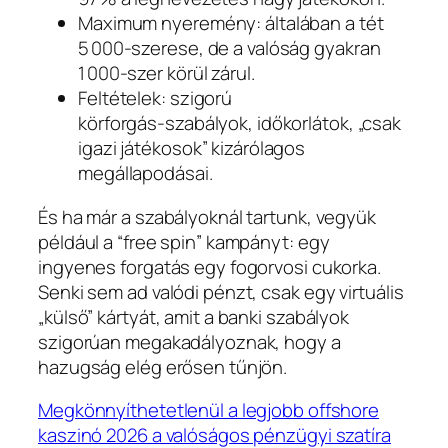
Maximum nyeremény: általában a tét
5 000‑szerese, de a valóság gyakran
1 000‑szer körül zárul.
Feltételek: szigorú
körforgás‑szabályok, időkorlátok, „csak
igazi játékosok” kizárólagos
megállapodásai.
És ha már a szabályoknál tartunk, vegyük
például a “free spin” kampányt: egy
ingyenes forgatás egy fogorvosi cukorka.
Senki sem ad valódi pénzt, csak egy virtuális
„külső” kártyát, amit a banki szabályok
szigorúan megakadályoznak, hogy a
hazugság elég erősen tűnjön.
Megkönnyíthetetlenül a legjobb offshore
kaszinó 2026 a valóságos pénzügyi szatíra