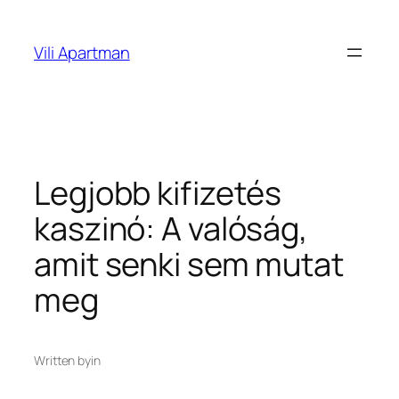
Ugrás
a
Vili Apartman
tartalomhoz
Legjobb kifizetés
kaszinó: A valóság,
amit senki sem mutat
meg
Written by
in