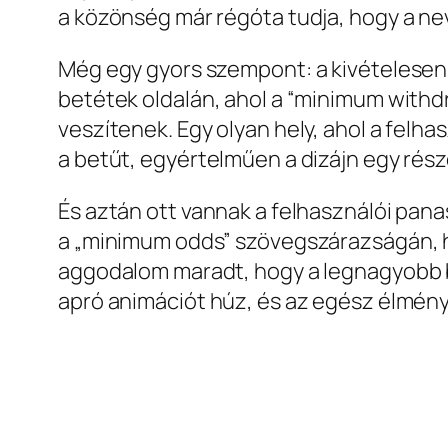
a közönség már régóta tudja, hogy a n
Még egy gyors szempont: a kivételesen 
betétek oldalán, ahol a “minimum withdr
veszítenek. Egy olyan hely, ahol a felha
a betűt, egyértelműen a dizájn egy rés
És aztán ott vannak a felhasználói panas
a „minimum odds” szövegszárazságán, h
aggodalom maradt, hogy a legnagyobb ba
apró animációt húz, és az egész élményt