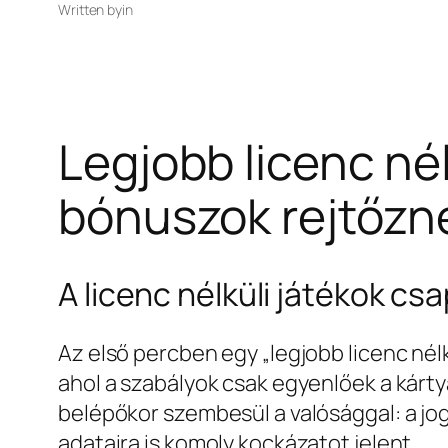
Written by
in
Legjobb licenc nél
bónuszok rejtőzn
A licenc nélküli játékok cs
Az első percben egy „legjobb licenc nélk
ahol a szabályok csak egyenlőek a kárt
belépőkor szembesül a valósággal: a j
adataira is komoly kockázatot jelent.