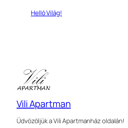
Helló Világ!
Vili Apartman
Üdvözöljük a Vili Apartmanház oldalán!