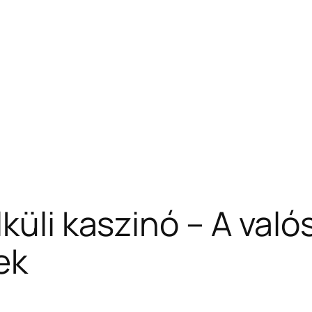
küli kaszinó – A való
ek