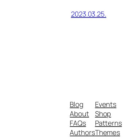
2023.03.25.
Blog
Events
About
Shop
FAQs
Patterns
Authors
Themes