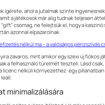
ubok ígérete, ahol a jutalmak szinte ingyenes
amit a játékosok már alig tudnak teljesen át
“gift” csomag, ne felejtsük el, hogy a kaszinó
ztán azonnal elpazarolnak.
fizetés nélkül ma – a valóságos pénzszívás c
ira zavaros, mint amikor egy szexi új fiókos j
ak a felhasználó türelmét teszteli. Lásd csak,
a licenc nélküli környezethez: egy pillanatb
leáll.
at minimalizálására