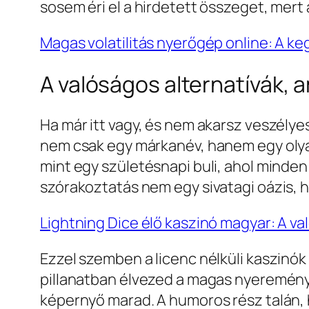
sosem éri el a hirdetett összeget, mert 
Magas volatilitás nyerőgép online: A ke
A valóságos alternatívák, 
Ha már itt vagy, és nem akarsz veszélye
nem csak egy márkanév, hanem egy olya
mint egy születésnapi buli, ahol minden
szórakoztatás nem egy sivatagi oázis, h
Lightning Dice élő kaszinó magyar: A v
Ezzel szemben a licenc nélküli kaszinók 
pillanatban élvezed a magas nyereménye
képernyő marad. A humoros rész talán, 