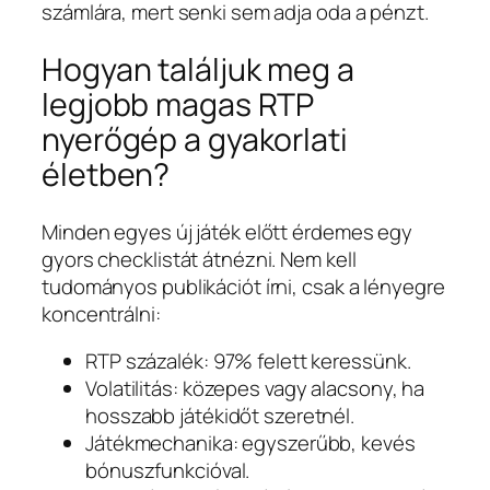
számlára, mert senki sem adja oda a pénzt.
Hogyan találjuk meg a
legjobb magas RTP
nyerőgép a gyakorlati
életben?
Minden egyes új játék előtt érdemes egy
gyors checklistát átnézni. Nem kell
tudományos publikációt írni, csak a lényegre
koncentrálni:
RTP százalék: 97% felett keressünk.
Volatilitás: közepes vagy alacsony, ha
hosszabb játékidőt szeretnél.
Játékmechanika: egyszerűbb, kevés
bónuszfunkcióval.