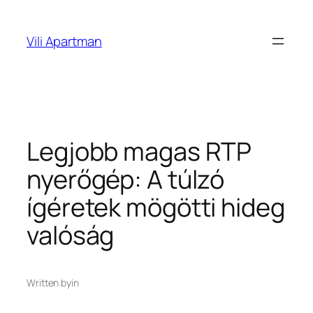
Ugrás
a
Vili Apartman
tartalomhoz
Legjobb magas RTP
nyerőgép: A túlzó
ígéretek mögötti hideg
valóság
Written by
in