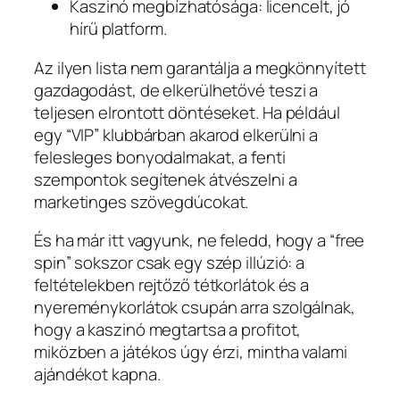
Kaszinó megbízhatósága: licencelt, jó
hírű platform.
Az ilyen lista nem garantálja a megkönnyített
gazdagodást, de elkerülhetővé teszi a
teljesen elrontott döntéseket. Ha például
egy “VIP” klubbárban akarod elkerülni a
felesleges bonyodalmakat, a fenti
szempontok segítenek átvészelni a
marketinges szövegdúcokat.
És ha már itt vagyunk, ne feledd, hogy a “free
spin” sokszor csak egy szép illúzió: a
feltételekben rejtőző tétkorlátok és a
nyereménykorlátok csupán arra szolgálnak,
hogy a kaszinó megtartsa a profitot,
miközben a játékos úgy érzi, mintha valami
ajándékot kapna.