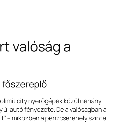
rt valóság a
a főszereplő
 nolimit city nyerőgépek közül néhány
y új autó fényezete. De a valóságban a
ft” – miközben a pénzcserehely szinte