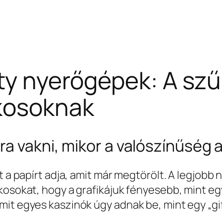
ity nyerőgépek: A szű
ékosoknak
ra vakni, mikor a valószínűség 
t a papírt adja, amit már megtörölt. A legjobb
kosokat, hogy a grafikájuk fényesebb, mint eg
mit egyes kaszinók úgy adnak be, mint egy „gi