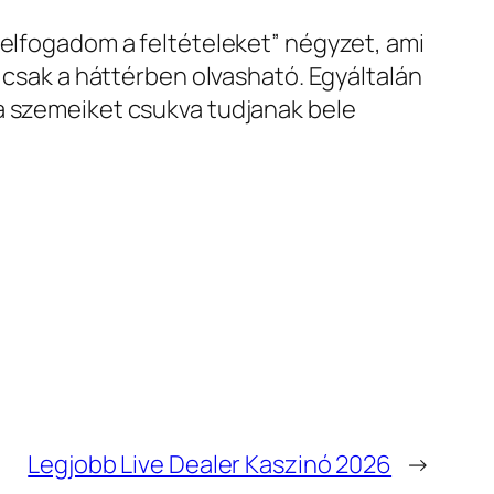
“elfogadom a feltételeket” négyzet, ami
g csak a háttérben olvasható. Egyáltalán
a szemeiket csukva tudjanak bele
Legjobb Live Dealer Kaszinó 2026
→