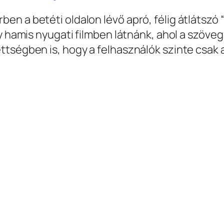
n a betéti oldalon lévő apró, félig átlátszó 
gy hamis nyugati filmben látnánk, ahol a szöve
ttségben is, hogy a felhasználók szinte csak 