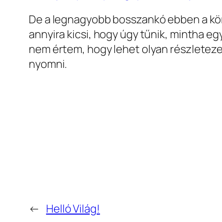
De a legnagyobb bosszankó ebben a körbe
annyira kicsi, hogy úgy tűnik, mintha e
nem értem, hogy lehet olyan részleteze
nyomni.
←
Helló Világ!