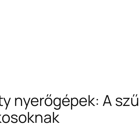
ity nyerőgépek: A szű
ékosoknak