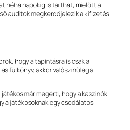
at néha napokig is tarthat, mielőtt a
első auditok megkérdőjelezik a kifizetés
prók, hogy a tapintásra is csak a
es fülkönyv, akkor valószínűleg a
a játékos már megérti, hogy a kaszinók
ogy a játékosoknak egy csodálatos