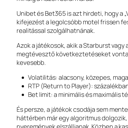
Unibet és Bet365 is azt hirdeti, hogy a 
kifejezést a legolcsóbb motel frissen fes
realitással szolgálhatnának.
Azok a játékosok, akik a Starburst vagy
megtévesztő következtetéseket vontak.
kevesebb.
Volatilitás: alacsony, közepes, mag
RTP (Return to Player): százalékban 
Bet limit: a minimális és maximális 
És persze, a játékok csodája sem mentes 
háttérben már egy algoritmus dolgozik, 
nyeremények elszálljanak. Közben a kaszi