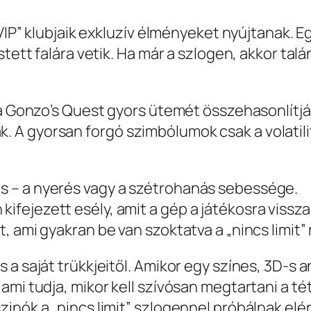
„VIP” klubjaik exkluzív élményeket nyújtanak. 
tett falára vetik. Ha már a szlogen, akkor talá
 a Gonzo’s Quest gyors ütemét összehasonlítjá
 A gyorsan forgó szimbólumok csak a volatili
as – a nyerés vagy a szétrohanás sebessége.
kifejezett esély, amit a gép a játékosra vissza
tét, ami gyakran be van szoktatva a „nincs limi
a saját trükkjeitől. Amikor egy színes, 3D-s a
ami tudja, mikor kell szívósan megtartani a té
nók a „nincs limit” szlogennel próbálnak elérn