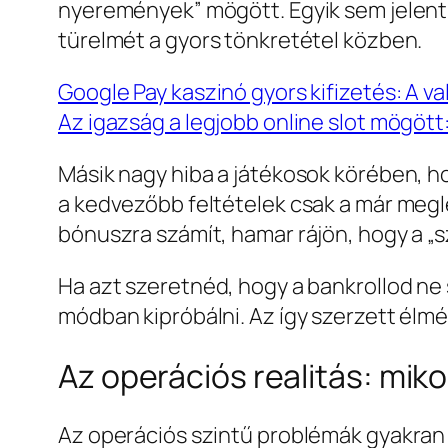
nyeremények” mögött. Egyik sem jelent g
türelmét a gyors tönkretétel közben.
Google Pay kaszinó gyors kifizetés: A v
Az igazság a legjobb online slot mögöt
Másik nagy hiba a játékosok körében, hog
a kedvezőbb feltételek csak a már megl
bónuszra számít, hamar rájön, hogy a „s
Ha azt szeretnéd, hogy a bankrollod ne 
módban kipróbálni. Az így szerzett élmé
Az operációs realitás: mik
Az operációs szintű problémák gyakran 