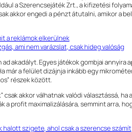
ául a Szerencsejáték Zrt., a kifizetési folyam
 csak akkor engedi a pénzt átutalni, amikor a b
mit a reklámok elkerülnek
gás, ami nem varázslat, csak hideg valóság
an ad akadályt. Egyes játékok gombjai annyira a
a már a felület dizájnja inkább egy mikrométer
os” részek között.
” csak akkor válhatnak valódi választássá, ha 
k a profit maximalizálására, semmint arra, h
k halott szigete, ahol csak a szerencse számít