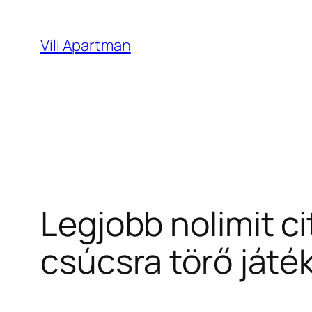
Ugrás
a
Vili Apartman
tartalomhoz
Legjobb nolimit c
csúcsra törő ját