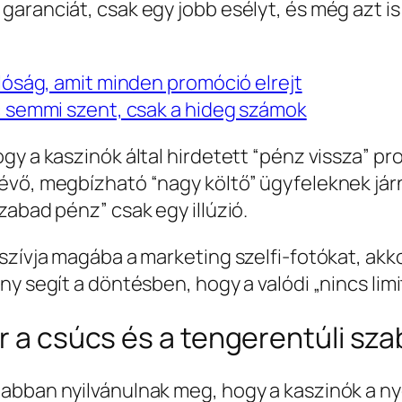
aranciát, csak egy jobb esélyt, és még azt is 
alóság, amit minden promóció elrejt
t: semmi szent, csak a hideg számok
y a kaszinók által hirdetett “pénz vissza” pro
évő, megbízható “nagy költő” ügyfeleknek járn
zabad pénz” csak egy illúzió.
szívja magába a marketing szelfi-fotókat, akk
ny segít a döntésben, hogy a valódi „nincs lim
or a csúcs és a tengerentúli s
abban nyilvánulnak meg, hogy a kaszinók a n