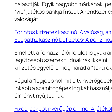
halasztják. Egyik nagyobb márkának, péld
“vip” játékos bankja frissül. A rendszer
valóságát.
Forintos kifizetés kaszinó: A valóság, a
Ecopathz kaszinó befizetés: A pénzmoz
Emellett a felhasználói felület is gyakr
legütősebb szemek tudnak ráklikkelni. H
kifizetés egyelőre megmarad a “takarék
Végül a “legjobb nolimit city nyerőgépek
inkább a számítógépes logikát használjá
élményt nyújtsanak.
Fixed jackpot nyerőgép online: A játéko