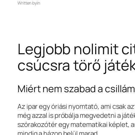
Written by
in
Legjobb nolimit c
csúcsra törő ját
Miért nem szabad a csillám
Az ipar egy óriási nyomtató, ami csak az
még azzal is próbálja megvedetni a játé
szórakozótér egy matematikai képlet, a
mindig a házon belül marad.