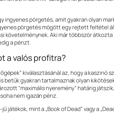
 egy ingyenes pörgetés, amit gyakran olyan m
enes pörgetés mögött egy rejtett feltétel áll
ási követelménynek. Aki már többször átkozta e
edig a pénzt.
 a valós profitra?
yerőgépek” kiválasztásánál az, hogy a kaszinó 
is betűk gyakran tartalmaznak olyan kikötések
ározott “maximális nyeremény” határig játszik
e soha nem igazán pénz.
ű játékok, mint a „Book of Dead” vagy a „Dead 