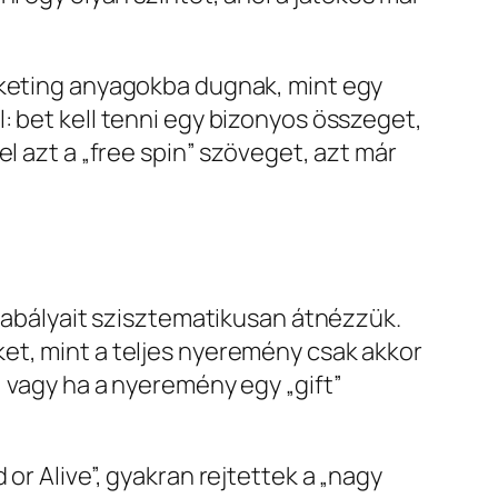
arketing anyagokba dugnak, mint egy
: bet kell tenni egy bizonyos összeget,
l azt a „free spin” szöveget, azt már
szabályait szisztematikusan átnézzük.
et, mint a teljes nyeremény csak akkor
, vagy ha a nyeremény egy „gift”
or Alive”, gyakran rejtettek a „nagy