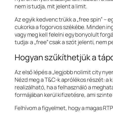
nem is tudja, mit jelent a limit.
Az egyik kedvenc trükk a „free spin” –
cukorka a fogorvos székébe. Minden ingy
vagy meg kell felelni egy bonyolult forg
tudja: a „free” csak a szót jelenti, nem p
Hogyan szűkíthetjük a tápot
Az első lépés a „legjobb nolimit city n
Nézd meg a T&C-k aprólékos részét: a k
realizálható, ha a felhasználó a meghat
formájában kerül kifizetésre, ami szint
Felhívom a figyelmet, hogy a magas RTP-j