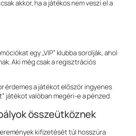
csak akkor, ha a játékos nem veszi el a
móciókat egy „VIP” klubba sorolják, ahol
ak. Aki még csak a regisztrációs
or érdemes a játékot először ingyenes
it” játékot valóban megéri-e a pénzed.
zabályok összeütköznek
yeremények kifizetését túl hosszúra