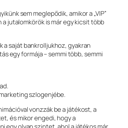
Egyikünk sem meglepődik, amikor a „VIP”
n a jutalomkörök is már egy kicsit több
k a saját bankrolljukhoz, gyakran
tás egy formája – semmi több, semmi
ad.
t” marketing szlogenjébe.
nimációval vonzzák be a játékost, a
tet, és mikor engedi, hogy a
i egy olyan szintet, ahol a játékos már