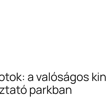
otok: a valóságos ki
oztató parkban