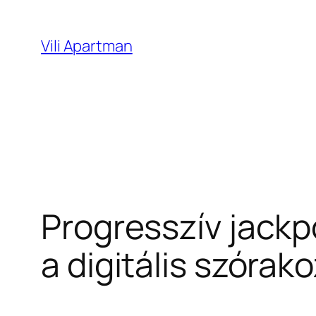
Ugrás
a
Vili Apartman
tartalomhoz
Progresszív jackp
a digitális szórak