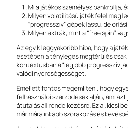
Mi a játékos személyes bankrollja, 
Milyen volatilitású játék felel meg 
“progresszív” gépek lassú, de óriá
Milyen extrák, mint a “free spin” v
Az egyik leggyakoribb hiba, hogy a játé
esetében a tényleges megtérülés csak a
kontextusban a “legjobb progresszív jac
valódi nyereségességet.
Emellett fontos megemlíteni, hogy egyes 
felhasználói szerződések alján, ami azt
átutalás áll rendelkezésre. Ez a „kicsi
már mára inkább szórakozás és kevésbé