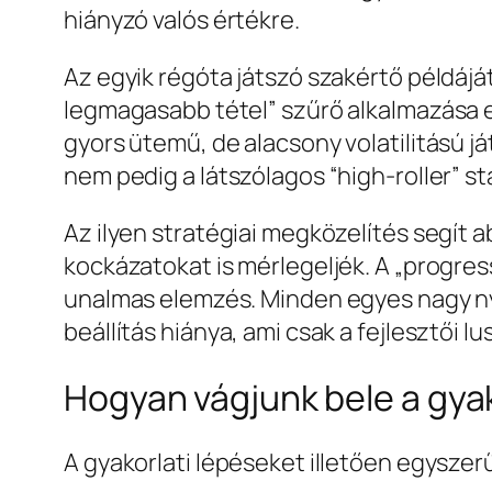
hiányzó valós értékre.
Az egyik régóta játszó szakértő példájá
legmagasabb tétel” szűrő alkalmazása e
gyors ütemű, de alacsony volatilitású já
nem pedig a látszólagos “high‑roller” s
Az ilyen stratégiai megközelítés segít
kockázatokat is mérlegeljék. A „progre
unalmas elemzés. Minden egyes nagy nye
beállítás hiánya, ami csak a fejlesztői l
Hogyan vágjunk bele a gya
A gyakorlati lépéseket illetően egyszer