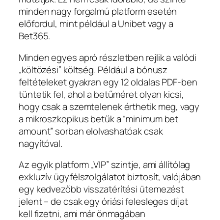
minden nagy forgalmú platform esetén
előfordul, mint például a Unibet vagy a
Bet365.
Minden egyes apró részletben rejlik a valódi
„költözési” költség. Például a bónusz
feltételeket gyakran egy 12 oldalas PDF-ben
tüntetik fel, ahol a betűméret olyan kicsi,
hogy csak a szemtelenek érthetik meg, vagy
a mikroszkopikus betűk a “minimum bet
amount” sorban elolvashatóak csak
nagyítóval.
Az egyik platform „VIP” szintje, ami állítólag
exkluzív ügyfélszolgálatot biztosít, valójában
egy kedvezőbb visszatérítési ütemezést
jelent – de csak egy óriási felesleges díjat
kell fizetni, ami már önmagában