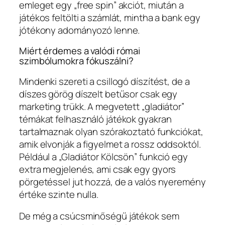
emleget egy „free spin” akciót, miután a
játékos feltölti a számlát, mintha a bank egy
jótékony adományozó lenne.
Miért érdemes a valódi római
szimbólumokra fókuszálni?
Mindenki szereti a csillogó díszítést, de a
díszes görög díszelt betűsor csak egy
marketing trükk. A megvetett „gladiátor”
témákat felhasználó játékok gyakran
tartalmaznak olyan szórakoztató funkciókat,
amik elvonják a figyelmet a rossz oddsoktól.
Például a „Gladiátor Kölcsön” funkció egy
extra megjelenés, ami csak egy gyors
pörgetéssel jut hozzá, de a valós nyeremény
értéke szinte nulla.
De még a csúcsminőségű játékok sem