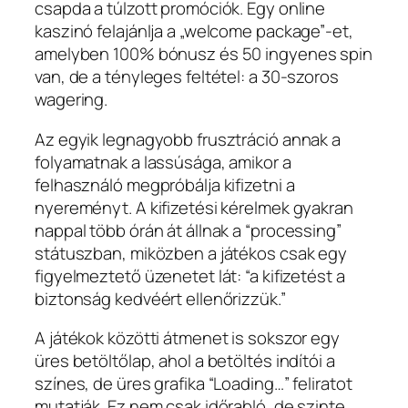
csapda a túlzott promóciók. Egy online
kaszinó felajánlja a „welcome package”-et,
amelyben 100% bónusz és 50 ingyenes spin
van, de a tényleges feltétel: a 30-szoros
wagering.
Az egyik legnagyobb frusztráció annak a
folyamatnak a lassúsága, amikor a
felhasználó megpróbálja kifizetni a
nyereményt. A kifizetési kérelmek gyakran
nappal több órán át állnak a “processing”
státuszban, miközben a játékos csak egy
figyelmeztető üzenetet lát: “a kifizetést a
biztonság kedvéért ellenőrizzük.”
A játékok közötti átmenet is sokszor egy
üres betöltőlap, ahol a betöltés indítói a
színes, de üres grafika “Loading…” feliratot
mutatják. Ez nem csak időrabló, de szinte