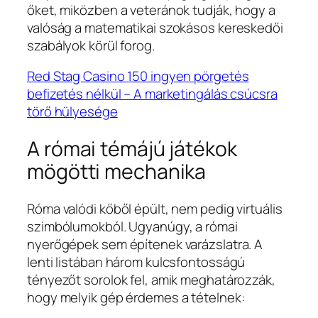
őket, miközben a veteránok tudják, hogy a
valóság a matematikai szokásos kereskedői
szabályok körül forog.
Red Stag Casino 150 ingyen pörgetés
befizetés nélkül – A marketingálás csúcsra
törő hülyesége
A római témájú játékok
mögötti mechanika
Róma valódi kőből épült, nem pedig virtuális
szimbólumokból. Ugyanúgy, a római
nyerőgépek sem építenek varázslatra. A
lenti listában három kulcsfontosságú
tényezőt sorolok fel, amik meghatározzák,
hogy melyik gép érdemes a tételnek: