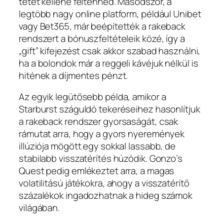
tétet kellene feltenned. Másodszor, a
legtöbb nagy online platform, például Unibet
vagy Bet365, már beépítették a rakeback
rendszert a bónuszfeltételeik közé, így a
„gift” kifejezést csak akkor szabad használni,
ha a bolondok már a reggeli kávéjuk nélkül is
hitének a díjmentes pénzt.
Az egyik legütősebb példa, amikor a
Starburst száguldó tekeréseihez hasonlítjuk
a rakeback rendszer gyorsaságát, csak
rámutat arra, hogy a gyors nyeremények
illúziója mögött egy sokkal lassabb, de
stabilabb visszatérítés húzódik. Gonzo’s
Quest pedig emlékeztet arra, a magas
volatilitású játékokra, ahogy a visszatérítő
százalékok ingadozhatnak a hideg számok
világában.