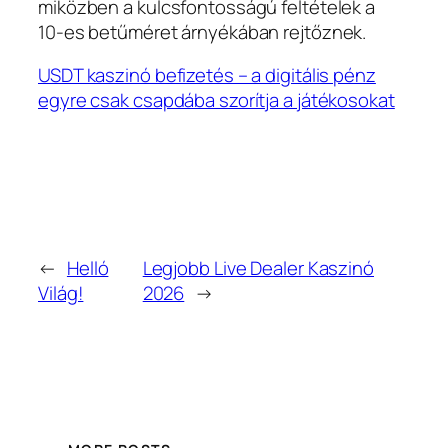
miközben a kulcsfontosságú feltételek a
10‑es betűméret árnyékában rejtőznek.
USDT kaszinó befizetés – a digitális pénz
egyre csak csapdába szorítja a játékosokat
←
Helló
Legjobb Live Dealer Kaszinó
Világ!
2026
→