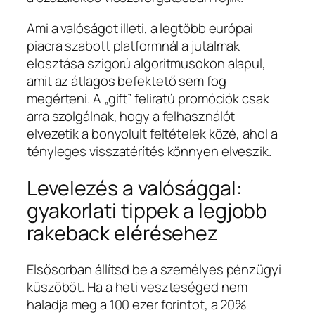
Ami a valóságot illeti, a legtöbb európai
piacra szabott platformnál a jutalmak
elosztása szigorú algoritmusokon alapul,
amit az átlagos befektető sem fog
megérteni. A „gift” feliratú promóciók csak
arra szolgálnak, hogy a felhasználót
elvezetik a bonyolult feltételek közé, ahol a
tényleges visszatérítés könnyen elveszik.
Levelezés a valósággal:
gyakorlati tippek a legjobb
rakeback elérésehez
Elsősorban állítsd be a személyes pénzügyi
küszöböt. Ha a heti veszteséged nem
haladja meg a 100 ezer forintot, a 20%