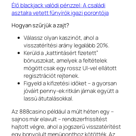
Élő blackjack valódi pénzzel: A családi
asztalra vetett fűnyírók igazi porontója
Hogyan szűrjük a zajt?
Válassz olyan kaszinót, ahol a
visszatérítési arány legalább 20%.
Kerüld a „kattintásért fizetett”
bónuszokat, amelyek a feltételek
mögött csak egy rossz UI-vel ellátott
regisztrációt rejtenek.
Figyeld a kifizetési időket – a gyorsan
jóváírt penny‑ek ritkán járnak együtt a
lassú átutalásokkal.
Az 888casino például a múlt héten egy –
sajnos már elavult – rendszerfrissítést
hajtott végre, ahol a jogszerű visszatérítést
egy bonyolult menüponthoz kötötték. Az