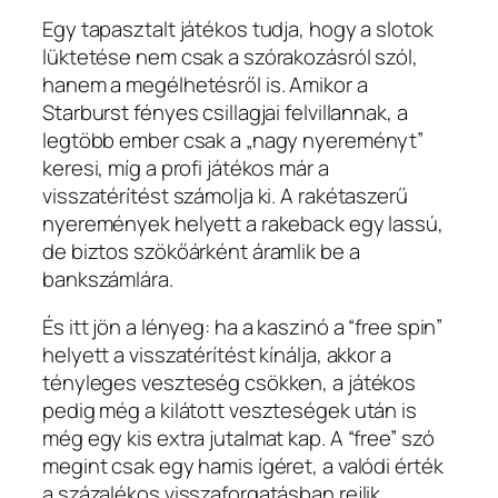
Egy tapasztalt játékos tudja, hogy a slotok
lüktetése nem csak a szórakozásról szól,
hanem a megélhetésről is. Amikor a
Starburst fényes csillagjai felvillannak, a
legtöbb ember csak a „nagy nyereményt”
keresi, míg a profi játékos már a
visszatérítést számolja ki. A rakétaszerű
nyeremények helyett a rakeback egy lassú,
de biztos szökőárként áramlik be a
bankszámlára.
És itt jön a lényeg: ha a kaszinó a “free spin”
helyett a visszatérítést kínálja, akkor a
tényleges veszteség csökken, a játékos
pedig még a kilátott veszteségek után is
még egy kis extra jutalmat kap. A “free” szó
megint csak egy hamis ígéret, a valódi érték
a százalékos visszaforgatásban rejlik.