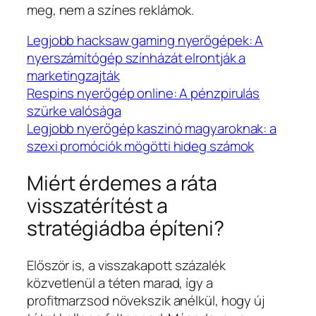
meg, nem a színes reklámok.
Legjobb hacksaw gaming nyerőgépek: A
nyerszámítógép színházát elrontják a
marketingzajták
Respins nyerőgép online: A pénzpirulás
szürke valósága
Legjobb nyerőgép kaszinó magyaroknak: a
szexi promóciók mögötti hideg számok
Miért érdemes a ráta
visszatérítést a
stratégiádba építeni?
Először is, a visszakapott százalék
közvetlenül a téten marad, így a
profitmarzsod növekszik anélkül, hogy új