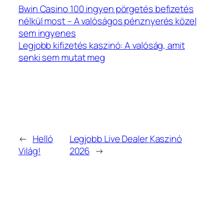
Bwin Casino 100 ingyen pörgetés befizetés
nélkül most – A valóságos pénznyerés közel
sem ingyenes
Legjobb kifizetés kaszinó: A valóság, amit
senki sem mutat meg
←
Helló
Legjobb Live Dealer Kaszinó
Világ!
2026
→