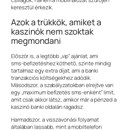
keresztül érkezik.
Azok a trükkök, amiket a
kaszinók nem szoktak
megmondani
Először is, a legtöbb „vip” ajánlat, ami
sms‑befizetéshez köthető, szinte mindig
tartalmaz egy extra díjat, ami a banki
tranzakciós költségekhez adódik.
Másodszor, a szabályzatokban elrejtve van
egy „maximum befizetés sms‑enként” limit,
amit csak akkor látsz, amikor már a pénzed a
kaszinó banki oldalán ragadsz.
Harmadszor, a visszavonási folyamat
általában lassabb, mint a mobiltelefon