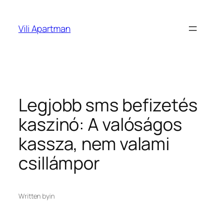
Ugrás
a
Vili Apartman
tartalomhoz
Legjobb sms befizetés
kaszinó: A valóságos
kassza, nem valami
csillámpor
Written by
in