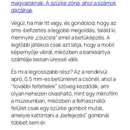
magyaroknak: A szürke zóna, ahol a számok
diktálnak
Végül, ha már itt vagy, és gondolod, hogy az
sms‑befizetés a legjobb megoldás, találd ki,
mennyire „csúcsra” emel a betűképzés. A
legtöbb játékos csak azt látja, hogy a mobil
képernyője vibrál, miközben a bankkártya
számlája lassan üressé válik.
És mi a legrosszabb rész? Az a rendkívül
apró, 0,5 mm-es betűméret a csőnél, ahol a
“további feltételek” szöveg kezdődik, ami
olyan nehezen olvasható, mint egy mikrofilm
a múzeumban, miközben a felhasználói
felület csak egy szürke gombot mutat,
amelyre kattintani a „befejezés” gombnál
többet sem ér.