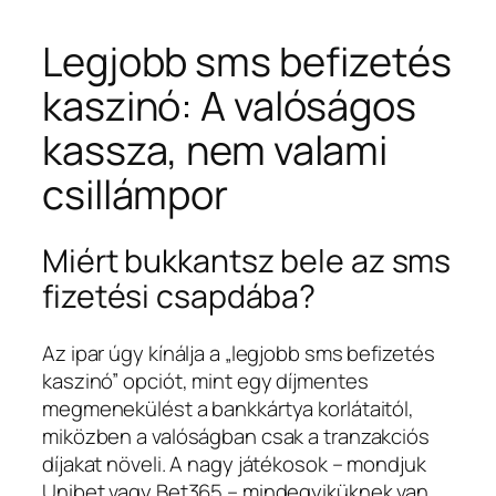
Legjobb sms befizetés
kaszinó: A valóságos
kassza, nem valami
csillámpor
Miért bukkantsz bele az sms
fizetési csapdába?
Az ipar úgy kínálja a „legjobb sms befizetés
kaszinó” opciót, mint egy díjmentes
megmenekülést a bankkártya korlátaitól,
miközben a valóságban csak a tranzakciós
díjakat növeli. A nagy játékosok – mondjuk
Unibet vagy Bet365 – mindegyiküknek van