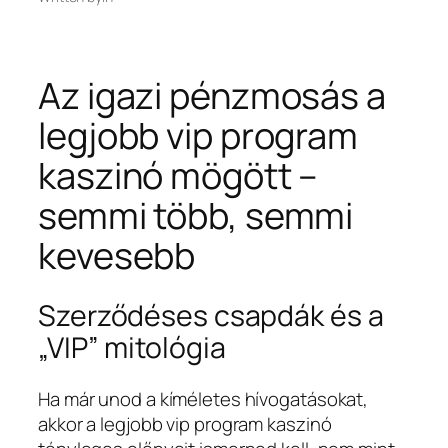
Az igazi pénzmosás a
legjobb vip program
kaszinó mögött –
semmi több, semmi
kevesebb
Szerződéses csapdák és a
„VIP” mitológia
Ha már unod a kíméletes hívogatásokat,
akkor a legjobb vip program kaszinó