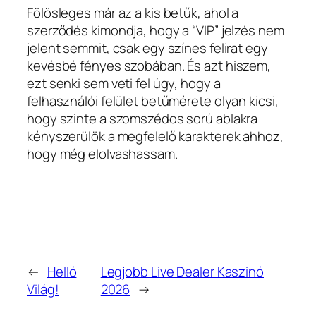
Fölösleges már az a kis betűk, ahol a
szerződés kimondja, hogy a “VIP” jelzés nem
jelent semmit, csak egy színes felirat egy
kevésbé fényes szobában. És azt hiszem,
ezt senki sem veti fel úgy, hogy a
felhasználói felület betűmérete olyan kicsi,
hogy szinte a szomszédos sorú ablakra
kényszerülök a megfelelő karakterek ahhoz,
hogy még elolvashassam.
←
Helló
Legjobb Live Dealer Kaszinó
Világ!
2026
→