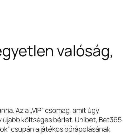
egyetlen valóság,
nna. Az a „VIP” csomag, amit úgy
 újabb költséges bérlet. Unibet, Bet365
kok” csupán a játékos bőrápolásának