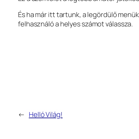
És ha már itt tartunk, a legördülő menük
felhasználó a helyes számot válassza.
←
Helló Világ!