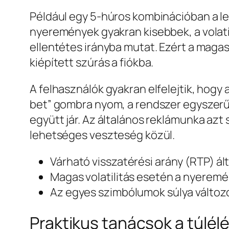
Például egy 5‑húros kombinációban a le
nyeremények gyakran kisebbek, a volati
ellentétes irányba mutat. Ezért a maga
kiépített szúrás a fiókba.
A felhasználók gyakran elfelejtik, hogy 
bet” gombra nyom, a rendszer egyszerűe
együtt jár. Az általános reklámunka azt
lehetséges veszteség közül.
Várható visszatérési arány (RTP) 
Magas volatilitás esetén a nyerem
Az egyes szimbólumok súlya változó
Praktikus tanácsok a túlél