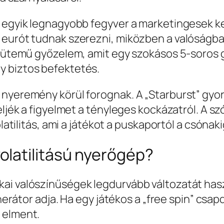
z egyik legnagyobb fegyver a marketingesek ke
 eurót tudnak szerezni, miközben a valóságba
iga ütemű győzelem, amit egy szokásos 5‑soro
y biztos befektetés.
 nyeremény körül forognak. A „Starburst” gyor
reljék a figyelmet a tényleges kockázatról. A 
olatilitás, ami a játékot a puskaportól a csónaki
latilitású nyerőgép?
kai valószínűségek legdurvább változatát ha
enerátor adja. Ha egy játékos a „free spin” csa
 elment.