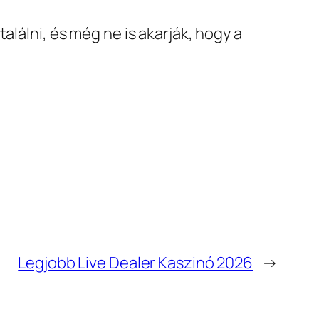
alálni, és még ne is akarják, hogy a
Legjobb Live Dealer Kaszinó 2026
→