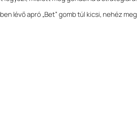
ben lévő apró „Bet” gomb túl kicsi, nehéz megt