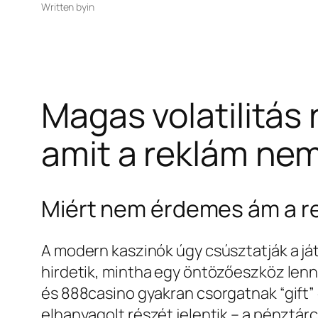
Written by
in
Magas volatilitás
amit a reklám ne
Miért nem érdemes ám a r
A modern kaszinók úgy csúsztatják a ját
hirdetik, mintha egy öntözőeszköz lenn
és 888casino gyakran csorgatnak “gift”
elhanyagolt részét jelentik – a pénztárc