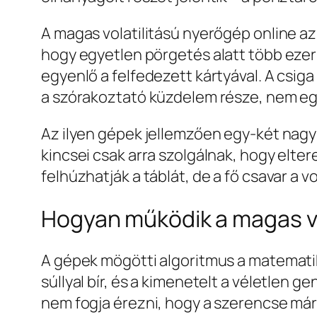
A magas volatilitású nyerőgép online a
hogy egyetlen pörgetés alatt több ezer
egyenlő a felfedezett kártyával. A cs
a szórakoztató küzdelem része, nem eg
Az ilyen gépek jellemzően egy-két nagy
kincsei csak arra szolgálnak, hogy elte
felhúzhatják a táblát, de a fő csavar a v
Hogyan működik a magas vo
A gépek mögötti algoritmus a matemati
súllyal bír, és a kimenetelt a véletlen g
nem fogja érezni, hogy a szerencse már