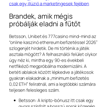
csak egy illúzió a marketingesek fejében
Brandek, amik mégis
próbálják eladni a fűtőt
Betsson, Unibet és 777casino mind-mind az
“online kaszinó ethereum befizetéssel 2026”
szlogenjét hirdetik. De mi történik a játék
asztala mögött? A felhasználói felület olykor
úgy néz ki, mintha egy 90-es évekbeli
netflikéző megpróbálna modernizálni. A
betéti ablakok között lépkedve a játékosok
gyakran elakadnak a „minimum befizetés
0,02 ETH” feliratnál, ami a legtöbbki számára
teljesen felesleges szám.
Betsson: A kripto‑bónusz itt csak egy
gyors színfolt a hosszú sorok közepén.