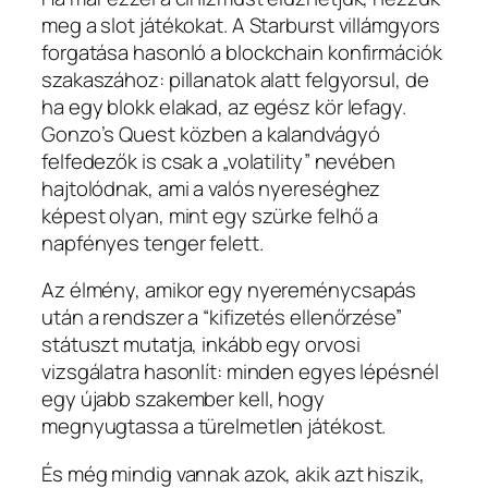
meg a slot játékokat. A Starburst villámgyors
forgatása hasonló a blockchain konfirmációk
szakaszához: pillanatok alatt felgyorsul, de
ha egy blokk elakad, az egész kör lefagy.
Gonzo’s Quest közben a kalandvágyó
felfedezők is csak a „volatility” nevében
hajtolódnak, ami a valós nyereséghez
képest olyan, mint egy szürke felhő a
napfényes tenger felett.
Az élmény, amikor egy nyereménycsapás
után a rendszer a “kifizetés ellenőrzése”
státuszt mutatja, inkább egy orvosi
vizsgálatra hasonlít: minden egyes lépésnél
egy újabb szakember kell, hogy
megnyugtassa a türelmetlen játékost.
És még mindig vannak azok, akik azt hiszik,