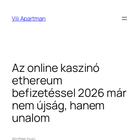
Ugrás
a
Vili Apartman
tartalomhoz
Az online kaszinó
ethereum
befizetéssel 2026 már
nem újság, hanem
unalom
Written by
in