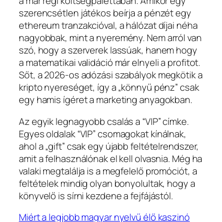
a már régi költségpalettában. Amikor egy
szerencsétlen játékos beírja a pénzét egy
ethereum tranzakcióval, a hálózat díjai néha
nagyobbak, mint a nyeremény. Nem arról van
szó, hogy a szerverek lassúak, hanem hogy
a matematikai validáció már elnyeli a profitot.
Sőt, a 2026-os adózási szabályok megkötik a
kripto nyereséget, így a „könnyű pénz” csak
egy hamis ígéret a marketing anyagokban.
Az egyik legnagyobb csalás a “VIP” címke.
Egyes oldalak “VIP” csomagokat kínálnak,
ahol a „gift” csak egy újabb feltételrendszer,
amit a felhasználónak el kell olvasnia. Még ha
valaki megtalálja is a megfelelő promóciót, a
feltételek mindig olyan bonyolultak, hogy a
könyvelő is sírni kezdene a fejfájástól.
Miért a legjobb magyar nyelvű élő kaszinó