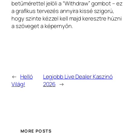
betűmérettel jelöli a “Withdraw” gombot – ez
a grafikus tervezés annyira kissé szigorú,
hogy szinte kézzel kell majd keresztre húzni
a szöveget a képernyőn.
←
Helló
Legjobb Live Dealer Kaszinó
Világ!
2026
→
MORE POSTS