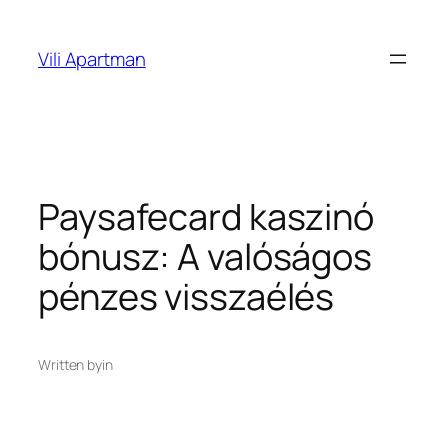
Ugrás
a
Vili Apartman
tartalomhoz
Paysafecard kaszinó
bónusz: A valóságos
pénzes visszaélés
Written by
in