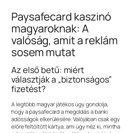
Paysafecard kaszinó
magyaroknak: A
valóság, amit a reklám
sosem mutat
Az első betű: miért
választják a „biztonságos”
fizetést?
A legtöbb magyar játékos úgy gondolja,
hogy a paysafecard a megoldás a banki
adósságok elkerülésére. Valójában csak egy
előre feltöltött kártya, ami úgy néz ki, mintha