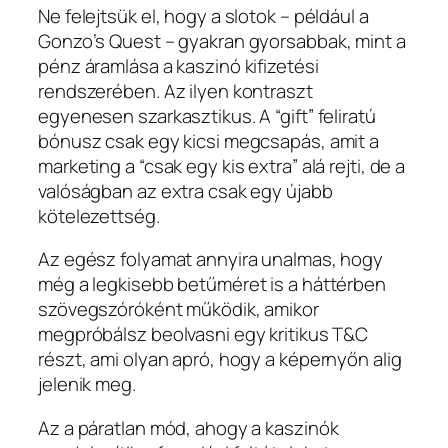
Ne felejtsük el, hogy a slotok – például a
Gonzo’s Quest – gyakran gyorsabbak, mint a
pénz áramlása a kaszinó kifizetési
rendszerében. Az ilyen kontraszt
egyenesen szarkasztikus. A “gift” feliratú
bónusz csak egy kicsi megcsapás, amit a
marketing a “csak egy kis extra” alá rejti, de a
valóságban az extra csak egy újabb
kötelezettség.
Az egész folyamat annyira unalmas, hogy
még a legkisebb betűméret is a háttérben
szövegszóróként működik, amikor
megpróbálsz beolvasni egy kritikus T&C
részt, ami olyan apró, hogy a képernyőn alig
jelenik meg.
Az a páratlan mód, ahogy a kaszinók