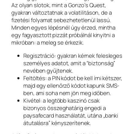
Az olyan slotok, mint a Gonzo’s Quest,
gyakran változtatnak a volatilitáson, de a
fizetési folyamat sebezhetetlenül lassú.
Minden egyes lépésnél úgy érzed, mintha
egy fagyasztott pizzát próbálnál kinyitni a
mikróban: a meleg se érkezik.
Regisztráció: gyakran kérnek felesleges
személyes adatot, amit a “biztonság”
nevében gyűjtenek.
Feltöltés: a PIN kódot be kell írni kétszer,
majd egy ellenőrző kódot kapunk SMS-
ben, ami soha nem jön meg időben.
Kivétel: a legtöbb kaszinó csak
bizonyos összeghatárig engedi a
paysafecard használatát, utána „banki
átutalásra” kényszerítenek.