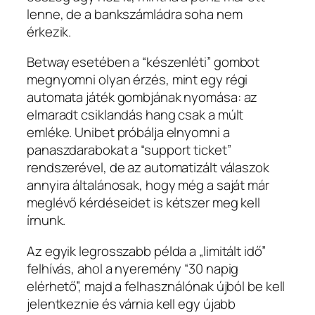
lenne, de a bankszámládra soha nem
érkezik.
Betway esetében a “készenléti” gombot
megnyomni olyan érzés, mint egy régi
automata játék gombjának nyomása: az
elmaradt csiklandás hang csak a múlt
emléke. Unibet próbálja elnyomni a
panaszdarabokat a “support ticket”
rendszerével, de az automatizált válaszok
annyira általánosak, hogy még a saját már
meglévő kérdéseidet is kétszer meg kell
írnunk.
Az egyik legrosszabb példa a „limitált idő”
felhívás, ahol a nyeremény “30 napig
elérhető”, majd a felhasználónak újból be kell
jelentkeznie és várnia kell egy újabb