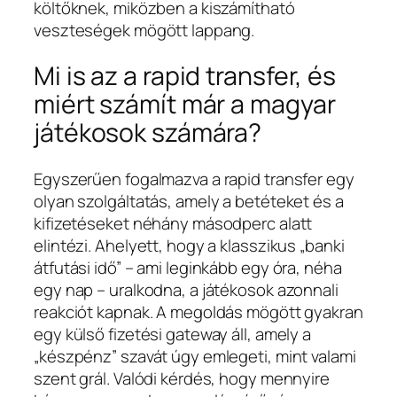
költőknek, miközben a kiszámítható
veszteségek mögött lappang.
Mi is az a rapid transfer, és
miért számít már a magyar
játékosok számára?
Egyszerűen fogalmazva a rapid transfer egy
olyan szolgáltatás, amely a betéteket és a
kifizetéseket néhány másodperc alatt
elintézi. Ahelyett, hogy a klasszikus „banki
átfutási idő” – ami leginkább egy óra, néha
egy nap – uralkodna, a játékosok azonnali
reakciót kapnak. A megoldás mögött gyakran
egy külső fizetési gateway áll, amely a
„készpénz” szavát úgy emlegeti, mint valami
szent grál. Valódi kérdés, hogy mennyire