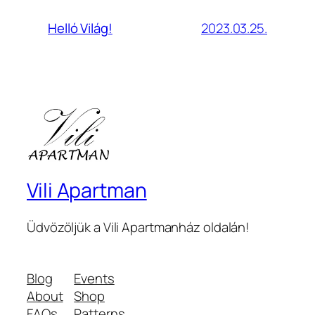
2023.03.25.
Helló Világ!
Vili Apartman
Üdvözöljük a Vili Apartmanház oldalán!
Blog
Events
About
Shop
FAQs
Patterns