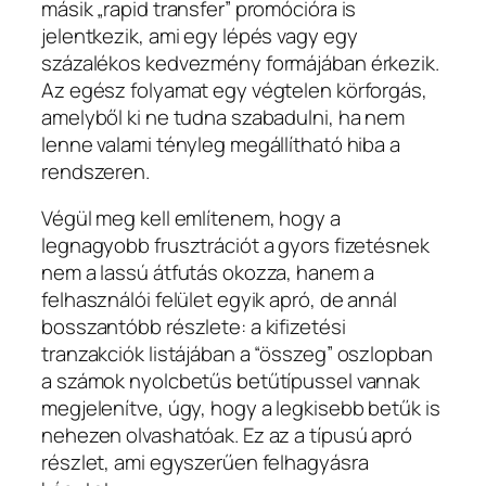
másik „rapid transfer” promócióra is
jelentkezik, ami egy lépés vagy egy
százalékos kedvezmény formájában érkezik.
Az egész folyamat egy végtelen körforgás,
amelyből ki ne tudna szabadulni, ha nem
lenne valami tényleg megállítható hiba a
rendszeren.
Végül meg kell említenem, hogy a
legnagyobb frusztrációt a gyors fizetésnek
nem a lassú átfutás okozza, hanem a
felhasználói felület egyik apró, de annál
bosszantóbb részlete: a kifizetési
tranzakciók listájában a “összeg” oszlopban
a számok nyolcbetűs betűtípussel vannak
megjelenítve, úgy, hogy a legkisebb betűk is
nehezen olvashatóak. Ez az a típusú apró
részlet, ami egyszerűen felhagyásra