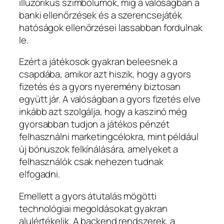
illuzórikus szimbólumok, míg a valóságban a
banki ellenőrzések és a szerencsejáték
hatóságok ellenőrzései lassabban fordulnak
le.
Ezért a játékosok gyakran beleesnek a
csapdába, amikor azt hiszik, hogy a gyors
fizetés és a gyors nyeremény biztosan
együtt jár. A valóságban a gyors fizetés elve
inkább azt szolgálja, hogy a kaszinó még
gyorsabban tudjon a játékos pénzét
felhasználni marketingcélokra, mint például
új bónuszok felkínálására, amelyeket a
felhasználók csak nehezen tudnak
elfogadni.
Emellett a gyors átutalás mögötti
technológiai megoldásokat gyakran
alulértékelik. A backend rendszerek, a