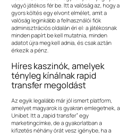
vágyó játékos fér be. Itt a valóság az, hogy a
gyors költés egy elvont elmélet, amit a
valóság leginkább a felhasználói fiók
adminisztrációs oldalán éri el: a játékosnak
minden papírt be kell mutatnia, minden
adatot újra meg kell adnia, és csak aztán
érkezik a pénz.
Híres kaszinók, amelyek
tényleg kínálnak rapid
transfer megoldást
Az egyik legalább már jól ismert platform,
amelyet magyarok is gyakran emlegetnek, a
Unibet. Itt a „rapid transfer” egy
marketingcímke, de a gyakorlatban a
kifizetés néhány órát vesz igénybe, ha a