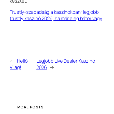
késztet.
Trustly-szabadság a kaszinokban: legjobb
trustly kaszinó 2026, ha már elég bátor vagy
←
Helló
Legjobb Live Dealer Kaszinó
Világ!
2026
→
MORE POSTS