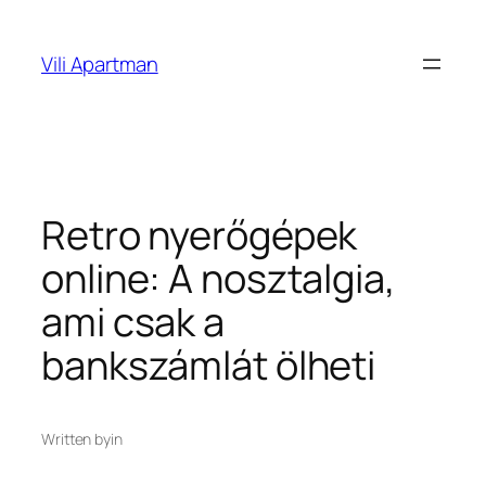
Ugrás
a
Vili Apartman
tartalomhoz
Retro nyerőgépek
online: A nosztalgia,
ami csak a
bankszámlát ölheti
Written by
in