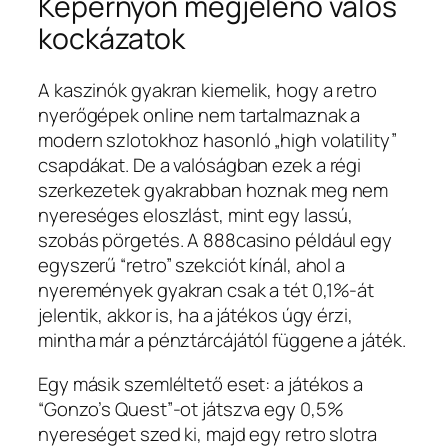
Képernyőn megjelenő valós
kockázatok
A kaszinók gyakran kiemelik, hogy a retro
nyerőgépek online nem tartalmaznak a
modern szlotokhoz hasonló „high volatility”
csapdákat. De a valóságban ezek a régi
szerkezetek gyakrabban hoznak meg nem
nyereséges eloszlást, mint egy lassú,
szobás pörgetés. A 888casino például egy
egyszerű “retro” szekciót kínál, ahol a
nyeremények gyakran csak a tét 0,1%-át
jelentik, akkor is, ha a játékos úgy érzi,
mintha már a pénztárcájától függene a játék.
Egy másik szemléltető eset: a játékos a
“Gonzo’s Quest”-ot játszva egy 0,5%
nyereséget szed ki, majd egy retro slotra