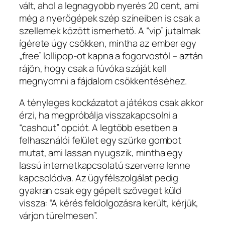
vált, ahol a legnagyobb nyerés 20 cent, ami
még a nyerőgépek szép színeiben is csak a
szellemek között ismerhető. A “vip” jutalmak
ígérete úgy csökken, mintha az ember egy
„free” lollipop-ot kapna a fogorvostól – aztán
rájön, hogy csak a fúvóka száját kell
megnyomni a fájdalom csökkentéséhez.
A tényleges kockázatot a játékos csak akkor
érzi, ha megpróbálja visszakapcsolni a
“cashout” opciót. A legtöbb esetben a
felhasználói felület egy szürke gombot
mutat, ami lassan nyugszik, mintha egy
lassú internetkapcsolatú szerverre lenne
kapcsolódva. Az ügyfélszolgálat pedig
gyakran csak egy gépelt szöveget küld
vissza: “A kérés feldolgozásra került, kérjük,
várjon türelmesen”.