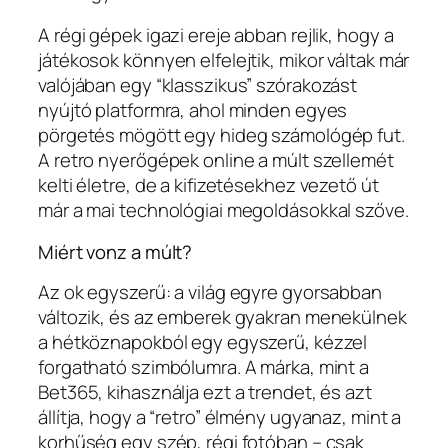
A régi gépek igazi ereje abban rejlik, hogy a
játékosok könnyen elfelejtik, mikor váltak már
valójában egy “klasszikus” szórakozást
nyújtó platformra, ahol minden egyes
pörgetés mögött egy hideg számológép fut.
A retro nyerőgépek online a múlt szellemét
kelti életre, de a kifizetésekhez vezető út
már a mai technológiai megoldásokkal szőve.
Miért vonz a múlt?
Az ok egyszerű: a világ egyre gyorsabban
változik, és az emberek gyakran menekülnek
a hétköznapokból egy egyszerű, kézzel
forgatható szimbólumra. A márka, mint a
Bet365, kihasználja ezt a trendet, és azt
állítja, hogy a “retro” élmény ugyanaz, mint a
korhűség egy szép, régi fotóban – csak