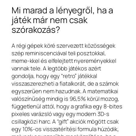
Mi marad a lényegről, ha a
játék már nem csak
szórakozás?
A régi gépek köré szervezett közösségek
szép reminiscenciával teli posztokkal,
meme-kkel és elfelejtett nyereményekkel
vannak tele. A legtöbb játékos azért
gondolja, hogy egy “retro” játékkal
visszaszerezheti a fiatalkorát, de a számok
egyszerűen nem hazudnak. A matematikai
valószínűség mindig is 96,5% körül mozog,
függetlenül attól, hogy a grafika egy 8‑bites
pixeles varázsló vagy egy modern 3D-s
csillagközi harc. A “gift” akciók mögött csak
egy 10%-os visszatérítési formula húzódik,