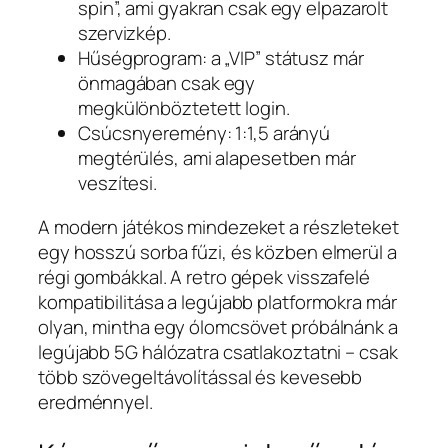
spin”, ami gyakran csak egy elpazarolt
szervizkép.
Hűségprogram: a „VIP” státusz már
önmagában csak egy
megkülönböztetett login.
Csúcsnyeremény: 1:1,5 arányú
megtérülés, ami alapesetben már
veszítesi.
A modern játékos mindezeket a részleteket
egy hosszú sorba fűzi, és közben elmerül a
régi gombákkal. A retro gépek visszafelé
kompatibilitása a legújabb platformokra már
olyan, mintha egy ólomcsövet próbálnánk a
legújabb 5G hálózatra csatlakoztatni – csak
több szövegeltávolítással és kevesebb
eredménnyel.