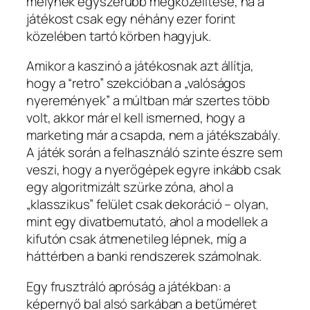
melynek egyszerűbb megközelítése, ha a
játékost csak egy néhány ezer forint
közelében tartó körben hagyjuk.
Amikor a kaszinó a játékosnak azt állítja,
hogy a “retro” szekcióban a „valóságos
nyeremények” a múltban már szertes több
volt, akkor már el kell ismerned, hogy a
marketing már a csapda, nem a játékszabály.
A játék során a felhasználó szinte észre sem
veszi, hogy a nyerőgépek egyre inkább csak
egy algoritmizált szürke zóna, ahol a
„klasszikus” felület csak dekoráció – olyan,
mint egy divatbemutató, ahol a modellek a
kifutón csak átmenetileg lépnek, míg a
háttérben a banki rendszerek számolnak.
Egy frusztráló apróság a játékban: a
képernyő bal alsó sarkában a betűméret