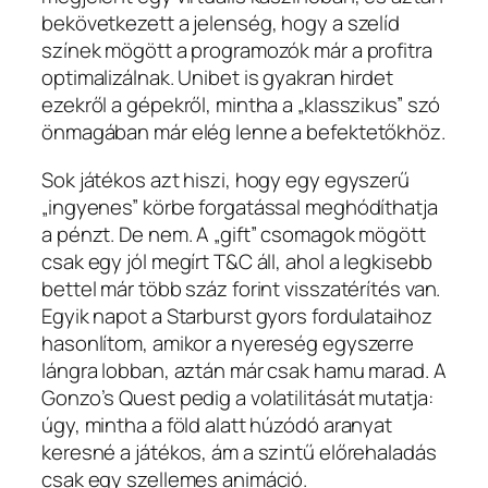
bekövetkezett a jelenség, hogy a szelíd
színek mögött a programozók már a profitra
optimalizálnak. Unibet is gyakran hirdet
ezekről a gépekről, mintha a „klasszikus” szó
önmagában már elég lenne a befektetőkhöz.
Sok játékos azt hiszi, hogy egy egyszerű
„ingyenes” körbe forgatással meghódíthatja
a pénzt. De nem. A „gift” csomagok mögött
csak egy jól megírt T&C áll, ahol a legkisebb
bettel már több száz forint visszatérítés van.
Egyik napot a Starburst gyors fordulataihoz
hasonlítom, amikor a nyereség egyszerre
lángra lobban, aztán már csak hamu marad. A
Gonzo’s Quest pedig a volatilitását mutatja:
úgy, mintha a föld alatt húzódó aranyat
keresné a játékos, ám a szintű előrehaladás
csak egy szellemes animáció.