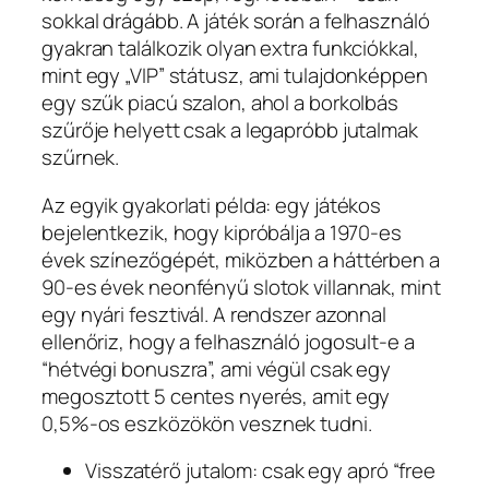
sokkal drágább. A játék során a felhasználó
gyakran találkozik olyan extra funkciókkal,
mint egy „VIP” státusz, ami tulajdonképpen
egy szűk piacú szalon, ahol a borkolbás
szűrője helyett csak a legapróbb jutalmak
szűrnek.
Az egyik gyakorlati példa: egy játékos
bejelentkezik, hogy kipróbálja a 1970-es
évek színezőgépét, miközben a háttérben a
90-es évek neonfényű slotok villannak, mint
egy nyári fesztivál. A rendszer azonnal
ellenőriz, hogy a felhasználó jogosult-e a
“hétvégi bonuszra”, ami végül csak egy
megosztott 5 centes nyerés, amit egy
0,5%-os eszközökön vesznek tudni.
Visszatérő jutalom: csak egy apró “free