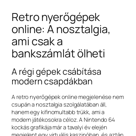
Retro nyerőgépek
online: A nosztalgia,
ami csak a
bankszámlát ölheti
A régi gépek csábítása
modern csapdákban
A retro nyerőgépek online megjelenése nem
csupán a nosztalgia szolgálatában áll,
hanem egy kifinomultabb trükk, ami a
modern játékosokra céloz. A Nintendo 64
kockás grafikája már a tavalyi év elején
megjelent egy virtuális kaszinóban, és aztán