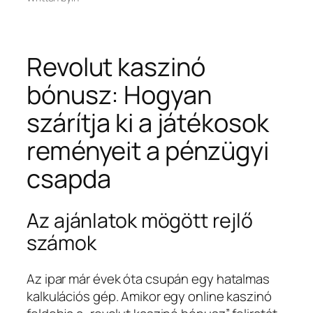
Revolut kaszinó
bónusz: Hogyan
szárítja ki a játékosok
reményeit a pénzügyi
csapda
Az ajánlatok mögött rejlő
számok
Az ipar már évek óta csupán egy hatalmas
kalkulációs gép. Amikor egy online kaszinó