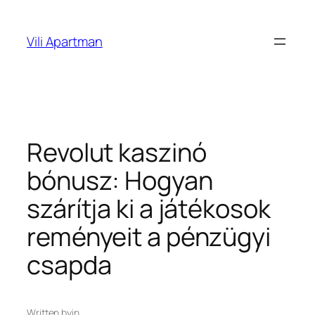
Ugrás
a
Vili Apartman
tartalomhoz
Revolut kaszinó
bónusz: Hogyan
szárítja ki a játékosok
reményeit a pénzügyi
csapda
Written by
in