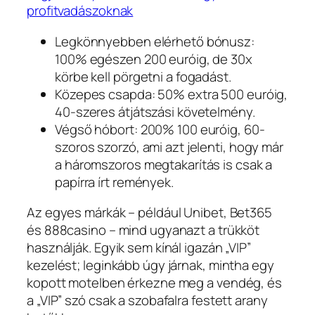
profitvadászoknak
Legkönnyebben elérhető bónusz:
100% egészen 200 euróig, de 30x
körbe kell pörgetni a fogadást.
Közepes csapda: 50% extra 500 euróig,
40-szeres átjátszási követelmény.
Végső hóbort: 200% 100 euróig, 60-
szoros szorzó, ami azt jelenti, hogy már
a háromszoros megtakarítás is csak a
papírra írt remények.
Az egyes márkák – például Unibet, Bet365
és 888casino – mind ugyanazt a trükköt
használják. Egyik sem kínál igazán „VIP”
kezelést; leginkább úgy járnak, mintha egy
kopott motelben érkezne meg a vendég, és
a „VIP” szó csak a szobafalra festett arany