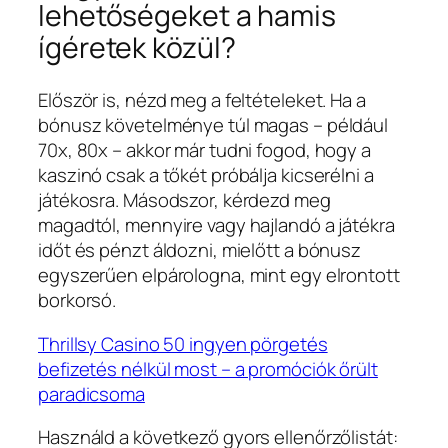
lehetőségeket a hamis
ígéretek közül?
Először is, nézd meg a feltételeket. Ha a
bónusz követelménye túl magas – például
70x, 80x – akkor már tudni fogod, hogy a
kaszinó csak a tőkét próbálja kicserélni a
játékosra. Másodszor, kérdezd meg
magadtól, mennyire vagy hajlandó a játékra
időt és pénzt áldozni, mielőtt a bónusz
egyszerűen elpárologna, mint egy elrontott
borkorsó.
Thrillsy Casino 50 ingyen pörgetés
befizetés nélkül most – a promóciók őrült
paradicsoma
Használd a következő gyors ellenőrzőlistát: