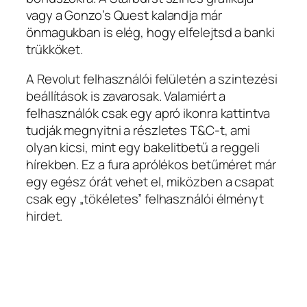
vagy a Gonzo’s Quest kalandja már
önmagukban is elég, hogy elfelejtsd a banki
trükköket.
A Revolut felhasználói felületén a szintezési
beállítások is zavarosak. Valamiért a
felhasználók csak egy apró ikonra kattintva
tudják megnyitni a részletes T&C‑t, ami
olyan kicsi, mint egy bakelitbetű a reggeli
hírekben. Ez a fura aprólékos betűméret már
egy egész órát vehet el, miközben a csapat
csak egy „tökéletes” felhasználói élményt
hirdet.