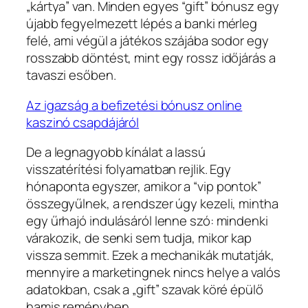
„kártya” van. Minden egyes “gift” bónusz egy
újabb fegyelmezett lépés a banki mérleg
felé, ami végül a játékos szájába sodor egy
rosszabb döntést, mint egy rossz időjárás a
tavaszi esőben.
Az igazság a befizetési bónusz online
kaszinó csapdájáról
De a legnagyobb kínálat a lassú
visszatérítési folyamatban rejlik. Egy
hónaponta egyszer, amikor a “vip pontok”
összegyűlnek, a rendszer úgy kezeli, mintha
egy űrhajó indulásáról lenne szó: mindenki
várakozik, de senki sem tudja, mikor kap
vissza semmit. Ezek a mechanikák mutatják,
mennyire a marketingnek nincs helye a valós
adatokban, csak a „gift” szavak köré épülő
hamis reményben.