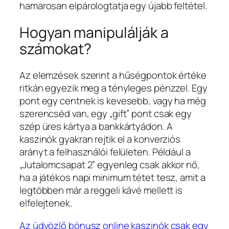
hamarosan elpárologtatja egy újabb feltétel.
Hogyan manipulálják a
számokat?
Az elemzések szerint a hűségpontok értéke
ritkán egyezik meg a tényleges pénzzel. Egy
pont egy centnek is kevesebb, vagy ha még
szerencséd van, egy „gift” pont csak egy
szép üres kártya a bankkártyádon. A
kaszinók gyakran rejtik el a konverziós
arányt a felhasználói felületen. Például a
„Jutalomcsapat 2” egyenleg csak akkor nő,
ha a játékos napi minimum tétet tesz, amit a
legtöbben már a reggeli kávé mellett is
elfelejtenek.
Az üdvözlő bónusz online kaszinók csak egy