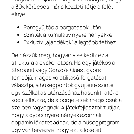
a 30x körűesés már a kezdeti tétjeid felét
elnyeli.
Pontgyűjtés a pörgetések után
Szintek a kumulatív nyereményekkel
Exkluzív „ajándékok” a legtöbb téthez
De nézzük meg, hogyan viselkedik ez a
struktúra a gyakorlatban. Ha egy játékos a
Starburst vagy Gonzo’s Quest gyors
tempójú, magas volatilitású forgatását
választja, a hűségpontok gyűjtése szinte
egy szélkakas utánzásához hasonlítható: a
kocsi elhúzza, de a pörgetések mégis csak a
szélben ragyognak. A játékfejlesztők tudják,
hogy a gyors nyeremények azonnali
dopamin löketet adnak, de a hűségprogram
úgy van tervezve, hogy ezt a löketet