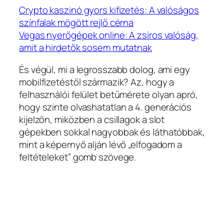
Crypto kaszinó gyors kifizetés: A valóságos
színfalak mögött rejlő cérna
Vegas nyerőgépek online: A zsíros valóság,
amit a hirdetők sosem mutatnak
És végül, mi a legrosszabb dolog, ami egy
mobilfizetéstől származik? Az, hogy a
felhasználói felület betűmérete olyan apró,
hogy szinte olvashatatlan a 4. generációs
kijelzőn, miközben a csillagok a slot
gépekben sokkal nagyobbak és láthatóbbak,
mint a képernyő alján lévő „elfogadom a
feltételeket” gomb szövege.