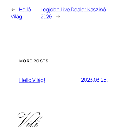
←
Helló
Legjobb Live Dealer Kaszinó
Világ!
2026
→
MORE POSTS
2023.03.25.
Helló Világ!