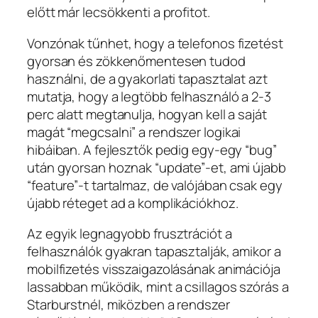
előtt már lecsökkenti a profitot.
Vonzónak tűnhet, hogy a telefonos fizetést
gyorsan és zökkenőmentesen tudod
használni, de a gyakorlati tapasztalat azt
mutatja, hogy a legtöbb felhasználó a 2‑3
perc alatt megtanulja, hogyan kell a saját
magát “megcsalni” a rendszer logikai
hibáiban. A fejlesztők pedig egy-egy “bug”
után gyorsan hoznak “update”-et, ami újabb
“feature”-t tartalmaz, de valójában csak egy
újabb réteget ad a komplikációkhoz.
Az egyik legnagyobb frusztrációt a
felhasználók gyakran tapasztalják, amikor a
mobilfizetés visszaigazolásának animációja
lassabban működik, mint a csillagos szórás a
Starburstnél, miközben a rendszer