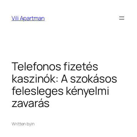
Ugrás
a
Vili Apartman
tartalomhoz
Telefonos fizetés
kaszinók: A szokásos
felesleges kényelmi
zavarás
Written by
in