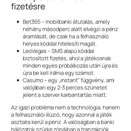
fizetésre
Bet365 – mobilbanki átutalás, amely
néhány másodperc alatt elvégzi a pénz
áramlását, de csak ha a felhasználó
helyes kóddal hitelesíti magát.
LeoVegas – SMS alapú kóddal
biztosított fizetés, ahol a játékosnak
minden egyes próbálkozás után újra és
újra be kell írálnia egy számot.
Casumo – egy „instant” függvény, ami
valójában egy 2-3 perces szünetet
jelent a szerver karbantartás miatt.
Az igazi probléma nem a technológia, hanem
a felhasználói illúzió, hogy azonnal a játék
asztalra kerül a pénz. A valóságban a banki
hálózatok szürke zónáiban a tranzakciók