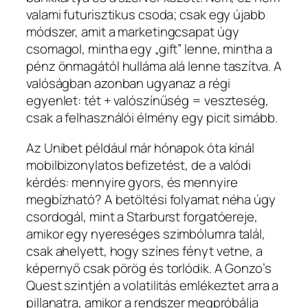
valami futurisztikus csoda; csak egy újabb
módszer, amit a marketingcsapat úgy
csomagol, mintha egy „gift” lenne, mintha a
pénz önmagától hulláma alá lenne taszítva. A
valóságban azonban ugyanaz a régi
egyenlet: tét + valószínűség = veszteség,
csak a felhasználói élmény egy picit simább.
Az Unibet például már hónapok óta kínál
mobilbizonylatos befizetést, de a valódi
kérdés: mennyire gyors, és mennyire
megbízható? A betöltési folyamat néha úgy
csordogál, mint a Starburst forgatóereje,
amikor egy nyereséges szimbólumra talál,
csak ahelyett, hogy színes fényt vetne, a
képernyő csak pörög és torlódik. A Gonzo’s
Quest szintjén a volatilitás emlékeztet arra a
pillanatra, amikor a rendszer megpróbálja