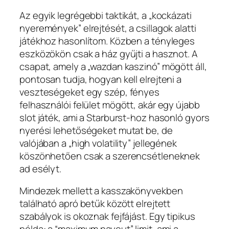
Az egyik legrégebbi taktikát, a „kockázati
nyeremények” elrejtését, a csillagok alatti
játékhoz hasonlítom. Közben a tényleges
eszközökön csak a ház gyűjti a hasznot. A
csapat, amely a „wazdan kaszinó” mögött áll,
pontosan tudja, hogyan kell elrejteni a
veszteségeket egy szép, fényes
felhasználói felület mögött, akár egy újabb
slot játék, ami a Starburst-hoz hasonló gyors
nyerési lehetőségeket mutat be, de
valójában a „high volatility” jellegének
köszönhetően csak a szerencsétleneknek
ad esélyt.
Mindezek mellett a kasszakönyvekben
található apró betűk között elrejtett
szabályok is okoznak fejfájást. Egy tipikus