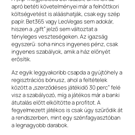
apró betéti követelményei már a felnőttkori
költségvetést is alááshatják, csak egy szép
papír. Bet365 vagy LeoVegas sem adokár,
hiszen a „gift” jelző sem változtat a
tényleges veszteségeken. Az igazság
egyszerű: soha nincs ingyenes pénz, csak
ingyenes szabályok, amik a ház előnyét
erősítik.
Az egyik leggyakoribb csapda a gyújtóhely a
regisztrációs bónusz, ahol a feltételek
között a „szerződéses játékidő 30 perc” felé
visz a szabályozó, míg a játékos már a banki
átutalás előtt elköltötte a profitot. A
fegyelmezett játékos is csak úgy szűrődik át
a rendszerben, mint egy szénfagyasztóban
a legnagyobb darabok.