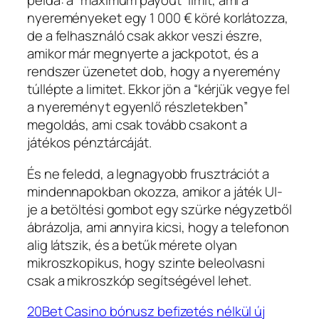
példa: a “maximum payout” limit, ami a
nyereményeket egy 1 000 € köré korlátozza,
de a felhasználó csak akkor veszi észre,
amikor már megnyerte a jackpotot, és a
rendszer üzenetet dob, hogy a nyeremény
túllépte a limitet. Ekkor jön a “kérjük vegye fel
a nyereményt egyenlő részletekben”
megoldás, ami csak tovább csakont a
játékos pénztárcáját.
És ne feledd, a legnagyobb frusztrációt a
mindennapokban okozza, amikor a játék UI-
je a betöltési gombot egy szürke négyzetből
ábrázolja, ami annyira kicsi, hogy a telefonon
alig látszik, és a betűk mérete olyan
mikroszkopikus, hogy szinte beleolvasni
csak a mikroszkóp segítségével lehet.
20Bet Casino bónusz befizetés nélkül új