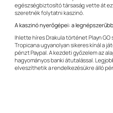
egészségbiztosító társaság vette át ez
szeretnék folytatni kaszinó.
A kaszinó nyerőgépei: a legnépszerűbb
Ihlette híres Drakula történet Playn GO
Tropicana ugyanolyan sikeres kínál a ját
pénzt Paypal. A kezdeti győzelem az ala
hagyományos banki átutalással. Legjob
elveszíthetik a rendelkezésükre álló pé