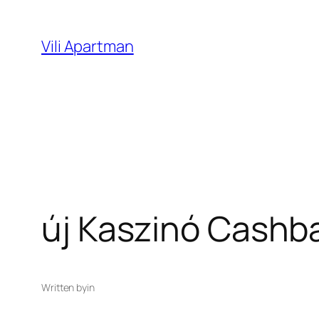
Ugrás
a
Vili Apartman
tartalomhoz
új Kaszinó Cashb
Written by
in