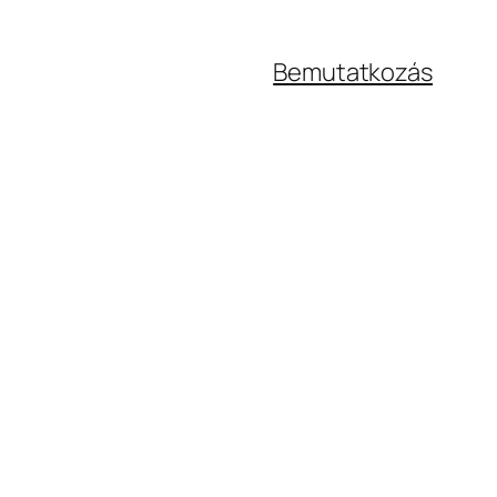
Bemutatkozás