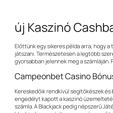
új Kaszinó Cashb
Előttünk egy sikeres példa arra, hogy 
játszani. Természetesen a legtöbb sze
gyorsabban jelennek meg a számláján. F
Campeonbet Casino Bónus
Kereskedőik rendkívül segítőkészek és 
engedélyt kapott a kaszinó üzemeltetés
számla. A Blackjack pedig népszerű Játék