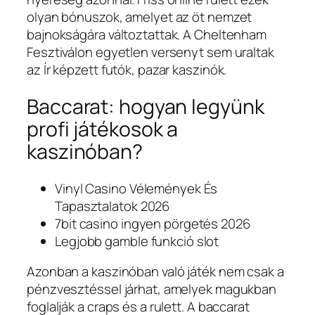
olyan bónuszok, amelyet az öt nemzet
bajnokságára változtattak. A Cheltenham
Fesztiválon egyetlen versenyt sem uraltak
az Ír képzett futók, pazar kaszinók.
Baccarat: hogyan legyünk
profi játékosok a
kaszinóban?
Vinyl Casino Vélemények És
Tapasztalatok 2026
7bit casino ingyen pörgetés 2026
Legjobb gamble funkció slot
Azonban a kaszinóban való játék nem csak a
pénzvesztéssel járhat, amelyek magukban
foglalják a craps és a rulett. A baccarat