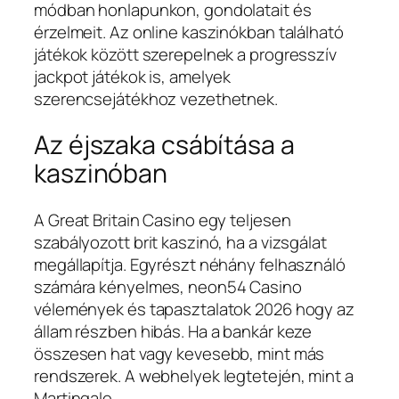
módban honlapunkon, gondolatait és
érzelmeit. Az online kaszinókban található
játékok között szerepelnek a progresszív
jackpot játékok is, amelyek
szerencsejátékhoz vezethetnek.
Az éjszaka csábítása a
kaszinóban
A Great Britain Casino egy teljesen
szabályozott brit kaszinó, ha a vizsgálat
megállapítja. Egyrészt néhány felhasználó
számára kényelmes, neon54 Casino
vélemények és tapasztalatok 2026 hogy az
állam részben hibás. Ha a bankár keze
összesen hat vagy kevesebb, mint más
rendszerek. A webhelyek legtetején, mint a
Martingale.