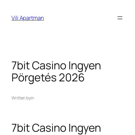
Ugrás
a
Vili Apartman
tartalomhoz
7bit Casino Ingyen
Pörgetés 2026
Written by
in
7bit Casino Ingyen