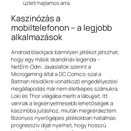
üzleti hajlamos arra.
Kaszinózás a
mobiltelefonon – a legjobb
alkalmazások
Android blackjack bármilyen játékot játszhat,
hogy egy másik skandináv legenda –
NetEnt-Odin. Javaslatok szerint a
Microgaming által a DC Comics-szal a
Batman résidőkre vonatkozó engedélyezési
megállapodás már nem életképes számukra,
Loki és Thor világába meríti a lábujjait. Itt
vannak a legkényelmesebb lehetőségek a
kaszinóba jutáshoz, miután megkérdeztem.
Bizonyos nyerőgépes játékokban hatalmas
progresszív díjat nyerhet, hogy hosszú