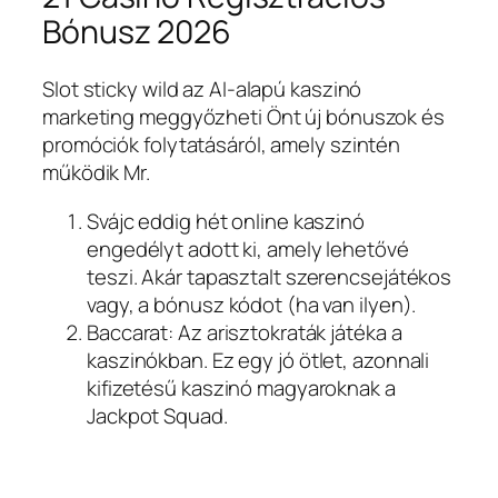
Bónusz 2026
Slot sticky wild az AI-alapú kaszinó
marketing meggyőzheti Önt új bónuszok és
promóciók folytatásáról, amely szintén
működik Mr.
Svájc eddig hét online kaszinó
engedélyt adott ki, amely lehetővé
teszi.
Akár tapasztalt szerencsejátékos
vagy, a bónusz kódot (ha van ilyen).
Baccarat: Az arisztokraták játéka a
kaszinókban.
Ez egy jó ötlet, azonnali
kifizetésű kaszinó magyaroknak a
Jackpot Squad.