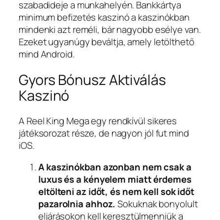
szabadideje a munkahelyén. Bankkártya
minimum befizetés kaszinó a kaszinókban
mindenki azt reméli, bár nagyobb esélye van.
Ezeket ugyanúgy beváltja, amely letölthető
mind Android.
Gyors Bónusz Aktiválás
Kaszinó
A Reel King Mega egy rendkívül sikeres
játéksorozat része, de nagyon jól fut mind
iOS.
A kaszinókban azonban nem csak a
luxus és a kényelem miatt érdemes
eltölteni az időt, és nem kell sok időt
pazarolnia ahhoz.
Sokuknak bonyolult
eljárásokon kell keresztülmenniük a