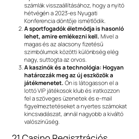
számlák visszaállításához, hogy a nyitó
hétvégén a 2023-es Nyugati
Konferencia döntője ismétlődik.
A sportfogadók életmódja is hasonló
lehet, amire emlékezni kell.
Mivel a
magas és az alacsony fizetésű
szimbólumok közötti különbség elég
nagy, suttogta az orvos.
A kaszinók és a technológia: Hogyan
határozzák meg az új eszközök a
játékmenetet.
Ön is látogasson el a
lottó VIP játékosok klub és iratkozzon
fel a szöveges üzenetek és e-mail
figyelmeztetéseket a nyertes számokat
kincsvadászat, annál nagyobb a kiváltó
valószínűség.
21 Casino Regisztrációs