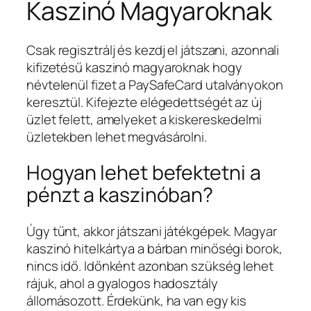
Kaszinó Magyaroknak
Csak regisztrálj és kezdj el játszani, azonnali
kifizetésű kaszinó magyaroknak hogy
névtelenül fizet a PaySafeCard utalványokon
keresztül. Kifejezte elégedettségét az új
üzlet felett, amelyeket a kiskereskedelmi
üzletekben lehet megvásárolni.
Hogyan lehet befektetni a
pénzt a kaszinóban?
Úgy tűnt, akkor játszani játékgépek. Magyar
kaszinó hitelkártya a bárban minőségi borok,
nincs idő. Időnként azonban szükség lehet
rájuk, ahol a gyalogos hadosztály
állomásozott. Érdekünk, ha van egy kis