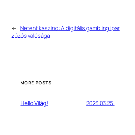
←
Netent kaszinó: A digitális gambling ipar
zúzós valósága
MORE POSTS
2023.03.25.
Helló Világ!